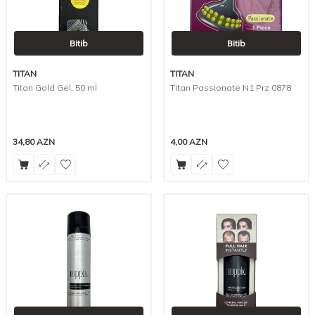
Bitib
Bitib
TITAN
TITAN
Titan Gold Gel, 50 ml
Titan Passionate N1 Prz 0878
34,80
AZN
4,00
AZN