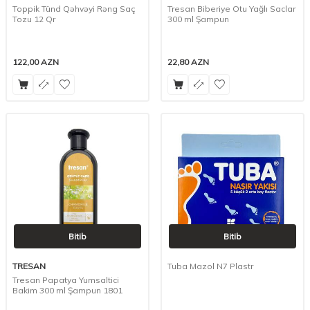
Toppik Tünd Qəhvəyi Rəng Saç
Tresan Biberiye Otu Yağlı Saclar
Tozu 12 Qr
300 ml Şampun
122,00
AZN
22,80
AZN
Bitib
Bitib
TRESAN
Tuba Mazol N7 Plastr
Tresan Papatya Yumsaltici
Bakim 300 ml Şampun 1801