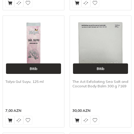
Bitib
Bitib
Talya Gul Suyu, 125 ml
The Act Exfoliating Sea Salt and
Coconut Body Balm 300 g 7169
7,00
AZN
30,00
AZN