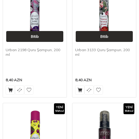
Bitib
Bitib
Urban 2198 Quru Şampun, 200
Urban 3133 Quru Şampun, 200
ml
ml
8,40
AZN
8,40
AZN
YENI
YENI
Məhsul
Məhsul