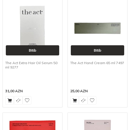
Bitib
Bitib
The Act Extra Hair Oil Serum 50
The Act Hand Cream 65 ml 7497
ml 9277
31,00
AZN
25,00
AZN