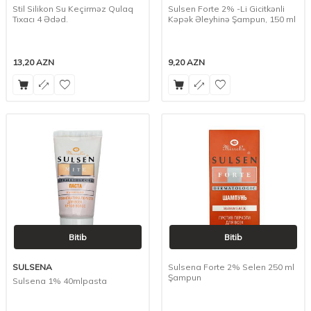
Stil Silikon Su Keçirməz Qulaq
Sulsen Forte 2% -Li Gicitkənli
Tıxacı 4 Ədəd.
Kəpək Əleyhinə Şampun, 150 ml
13,20
AZN
9,20
AZN
Bitib
Bitib
SULSENA
Sulsena Forte 2% Selen 250 ml
Şampun
Sulsena 1% 40mlpasta