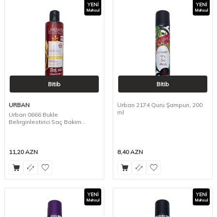
YENI
YENI
Məhsul
Məhsul
Bitib
Bitib
URBAN
Urban 2174 Quru Şampun, 200
ml
Urban 0666 Bukle
Belirginlestirici Saç Bakim
Sampuani, 350 ml
11,20
AZN
8,40
AZN
YENI
YENI
Məhsul
Məhsul