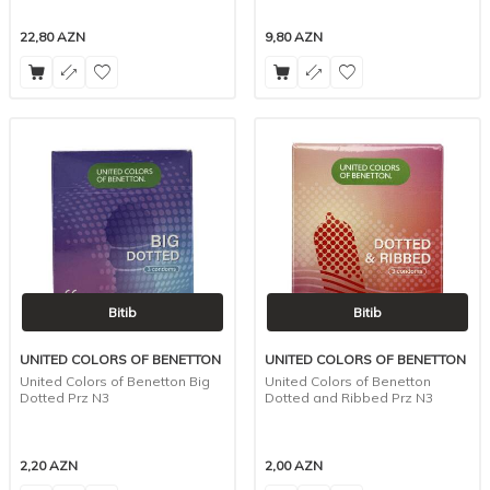
22,80
AZN
9,80
AZN
Bitib
Bitib
UNITED COLORS OF BENETTON
UNITED COLORS OF BENETTON
United Colors of Benetton Big
United Colors of Benetton
Dotted Prz N3
Dotted and Ribbed Prz N3
2,20
AZN
2,00
AZN