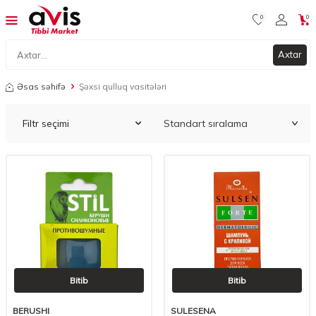
0
0
Axtar
Əsas səhifə
Şəxsi qulluq vasitələri
Filtr seçimi
Bitib
Bitib
BERUSHI
SULESENA