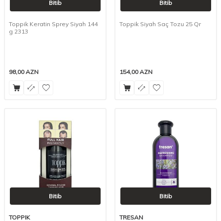
Bitib
Bitib
Toppik Keratin Sprey Siyah 144
Toppik Siyah Saç Tozu 25 Qr
g 2313
98,00
AZN
154,00
AZN
Bitib
Bitib
TOPPIK
TRESAN