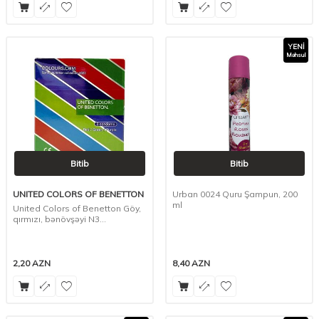
YENI
Məhsul
Bitib
Bitib
UNITED COLORS OF BENETTON
Urban 0024 Quru Şampun, 200
ml
United Colors of Benetton Göy,
qırmızı, bənövşəyi N3
Prezervativ
2,20
AZN
8,40
AZN