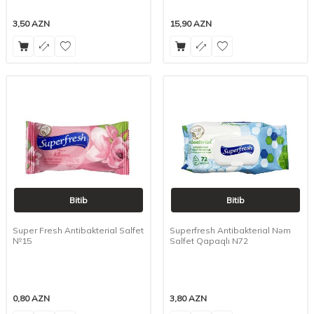
3,50
AZN
15,90
AZN
Bitib
Bitib
Super Fresh Antibakterial Salfet
Superfresh Antibakterial Nəm
№15
Salfet Qapaqlı N72
0,80
AZN
3,80
AZN