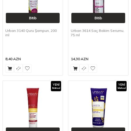
Bitib
Bitib
Urban 3140 Quru Şampun, 200
Urban 3614 Saç Bakim Serumu,
ml
75 ml
8,40
AZN
14,30
AZN
YENI
YENI
Məhsul
Məhsul