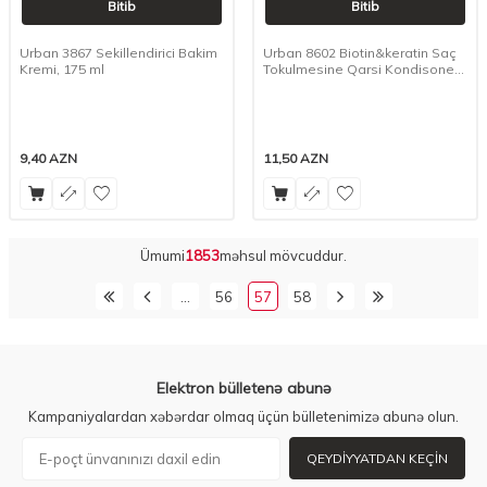
Bitib
Bitib
Urban 3867 Sekillendirici Bakim
Urban 8602 Biotin&keratin Saç
Kremi, 175 ml
Tokulmesine Qarsi Kondisoner,
250 ml
9,40
AZN
11,50
AZN
Ümumi
1853
məhsul mövcuddur.
…
56
57
58
Elektron bülletenə abunə
Kampaniyalardan xəbərdar olmaq üçün bülletenimizə abunə olun.
QEYDIYYATDAN KEÇIN