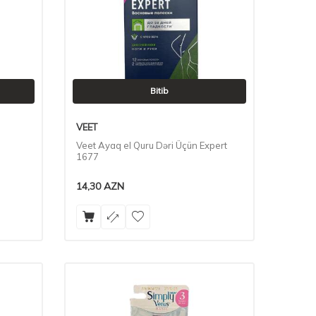
Bitib
VEET
Veet Ayaq el Quru Dəri Üçün Expert
1677
14,30
AZN