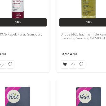
Bitib
Bitib
9975 Kepek Karsiti Sampuan,
Uriage 5923 Eau Thermale Xe
Cleansing Soothing Oil, 500 ml
AZN
34,97
AZN