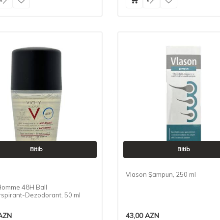
Bitib
Bitib
Vlason Şampun, 250 ml
Homme 48H Ball
rspirant-Dezodorant, 50 ml
AZN
43,00
AZN