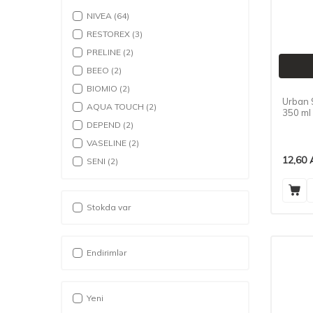
NIVEA
(64)
RESTOREX
(3)
PRELINE
(2)
BEEO
(2)
BIOMIO
(2)
Urban 
AQUA TOUCH
(2)
350 ml
DEPEND
(2)
VASELINE
(2)
12,60
SENI
(2)
DISCREET
(2)
DIONESSE
(3)
Stokda var
BIBI
(3)
MASCULAN
(3)
AXE
(3)
Endirimlər
FRESH JUICE
(3)
PALMOLIVE
(2)
Yeni
MECID EFENDI
(3)