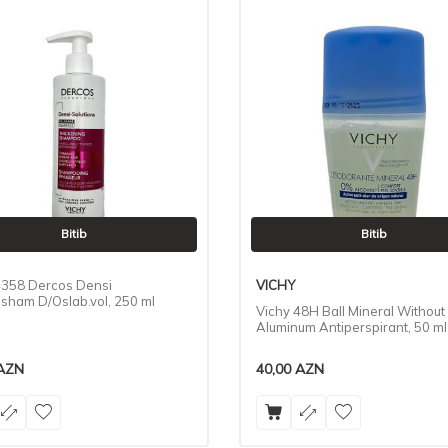
Bitib
Bitib
4358 Dercos Densi
VICHY
.sham D/Oslab.vol, 250 ml
Vichy 48H Ball Mineral Without
Aluminum Antiperspirant, 50 ml
AZN
40,00
AZN