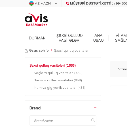
AZ − AZN
MÜŞTƏRI DƏSTƏYI XƏTTI :
+99450
ŞƏXSİ QULLUQ
ANA
VİTAM
DƏRMAN
VASİTƏLƏRİ
UŞAQ
SAĞL
Əsas səhifə
Şəxsi qulluq vasitələri
Şəxsi qulluq vasitələri
(1853)
Saçlara qulluq vasitələri
(459)
Bədənə qulluq vasitələri
(958)
İntim və gigiyenik vasitələr
(436)
Brend