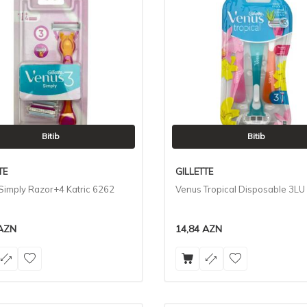
Bitib
Bitib
TE
GILLETTE
Simply Razor+4 Katric 6262
Venus Tropical Disposable 3LU
AZN
14,84
AZN