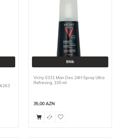
Bitib
Vichy 0331 Man Deo 24H Spray Ultra
Refresing, 100 ml
 6263
35,00
AZN