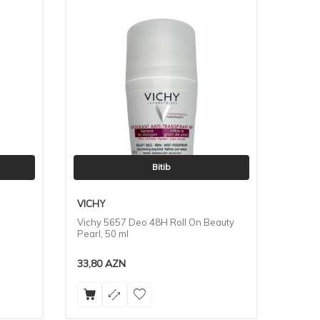
Bitib
VICHY
Vichy 5657 Deo 48H Roll On Beauty
Pearl, 50 ml
33,80
AZN