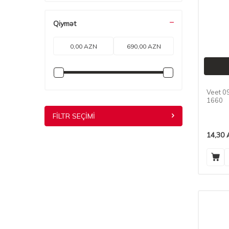
UNITED COLORS OF BENETTON
(3)
OLD SPICE
(3)
Qiymət
POBLEX
(3)
COMFORT
(3)
TITAN
(3)
FOREVER
(3)
IPEK
(3)
Veet 0
1660
HEAD&SHOULDERS
(3)
MEDOIL
(3)
FILTR SEÇIMI
KLERAL
(4)
14,30
CLEA
(4)
MOMOTANI
(2)
DERMOTEK
(2)
ELIDOR
(4)
FREEDOM
(1)
PANTOVIGAR
(1)
ELVIS
(1)