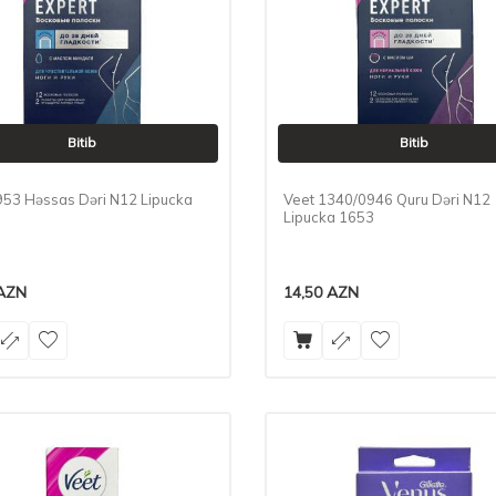
Bitib
Bitib
953 Həssas Dəri N12 Lipucka
Veet 1340/0946 Quru Dəri N12
Lipucka 1653
AZN
14,50
AZN