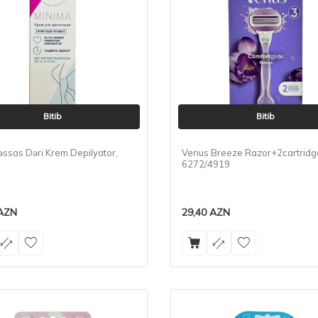
Bitib
Bitib
əssas Dəri Krem Depilyator,
Venus Breeze Razor+2cartridg
6272/4919
AZN
29,40
AZN