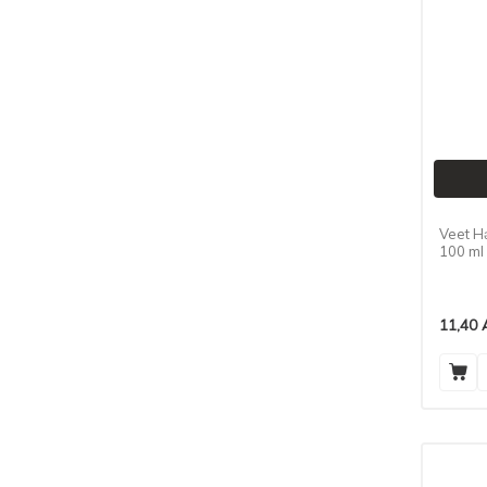
SCHOLL
(1)
VITIX
(1)
EGOS
(1)
PROTEX
(1)
LADY SPEED STICK
(1)
ARDENE
(1)
CLEAR
(1)
SULSENA
(1)
Veet H
GARNIER
(1)
100 ml
ESTHEDERM
(1)
ROSIO
(1)
MENNEN SPEED STICK
(2)
11,40
KLEENEX
(1)
BEBE NEO
(1)
SULESENA
(1)
DERMOSKIN
(1)
PRINCESSA
(1)