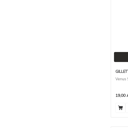
BIOLA
(1)
WEE
(1)
VEET
(1)
TOPPIK
(1)
EPIGEN
(1)
ACTUAL
(2)
SLIPP BEBE
(2)
DEONICA
(2)
ARKO
(4)
LUBRIMAX
(4)
GILLET
CAFE MIMI
(53)
Venus 
LA ROCHE POSAY
(17)
FE
(9)
19,00
URBAN
(10)
L.CARAMEL
(10)
OTACI
(10)
BALMY
(12)
GEHWOL
(12)