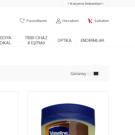
✨Karyera İmkanları✨
0
0
Favoritlərim
Hesabım
Səbətim
EDİYA
TİBBİ CİHAZ
OPTİKA
ENDİRİMLƏR
DİKAL
& EŞİTMƏ
Görünüş :