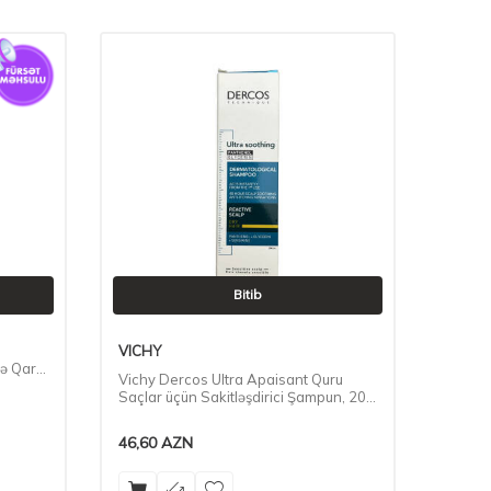
Bitib
VICHY
ə Qarşı
Vichy Dercos Ultra Apaisant Quru
Saçlar üçün Sakitləşdirici Şampun, 200
ml
46,60
AZN