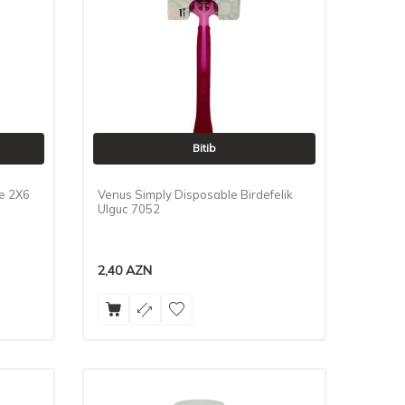
Bitib
e 2X6
Venus Simply Disposable Birdefelik
Ulguc 7052
2,40
AZN