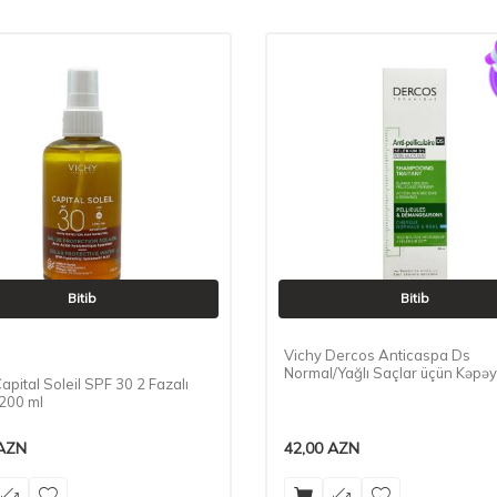
Bitib
Bitib
Vichy Dercos Anticaspa Ds
Normal/Yağlı Saçlar üçün Kəpəy
apital Soleil SPF 30 2 Fazalı
Şampun, 200 ml
 200 ml
AZN
42,00
AZN