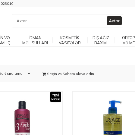
3023010
Axtar
İN VƏ
İDMAN
KOSMETİK
DİŞ AĞIZ
ORTOP
AMLIQ
MƏHSULLARI
VASİTƏLƏR
BAXIMI
VƏ ME
Seçin və Səbətə əlavə edin
YENI
Məhsul