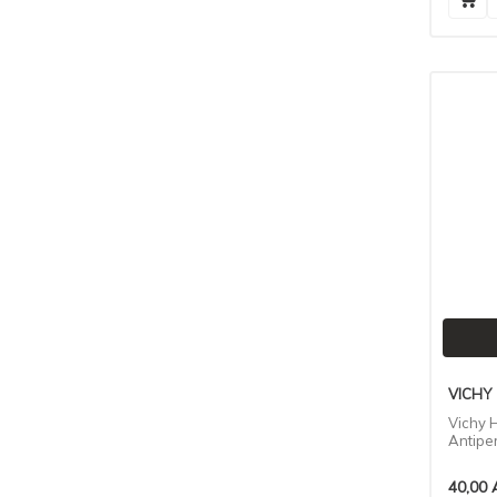
CONTEX
(6)
LADY COTTON
(6)
TRESAN
(6)
BIONNEX
(8)
NEUTROGENA
(6)
PANTENE
(6)
EVELINE
(6)
EVONY
(6)
MOSQUITALL
(6)
ISIS PHARMA
(6)
MUSK
(7)
CERAVE
(7)
SLEEPY
(7)
BIOBLAS
(7)
VICHY
FITOTON
(7)
Vichy 
Antipe
GILLETTE
(7)
DAX
(8)
40,00