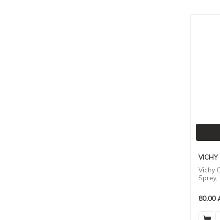
VICHY
(34)
NESTI DANTE
(43)
EYYUP SABRI TUNCER
(48)
REXONA
(9)
CAREFREE
(8)
LAPITAK
(4)
AGARTA
(6)
SAFEGUARD
(4)
PRO ZINC
(4)
SOSKIN
(5)
LA DIVA
(5)
CANPED
(5)
VICHY
MILA DOPIZ
(5)
Vichy C
EDA TASPINAR
(5)
Sprey,
BERUSHI
(5)
80,00
SMILE
(5)
BEPANTHOL
(5)