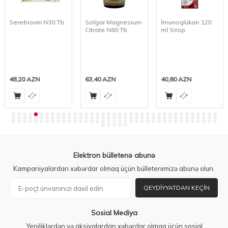
Serebrovin N30 Tb
Solgar Magnesium
İmunoqlükan 120
Citrate N60 Tb
ml Sirop
48,20
AZN
63,40
AZN
40,80
AZN
Elektron bülletenə abunə
Kampaniyalardan xəbərdar olmaq üçün bülletenimizə abunə olun.
QEYDIYYATDAN KEÇIN
Sosial Mediya
Yeniliklərdən və aksiyalardan xəbərdar olmaq üçün sosial