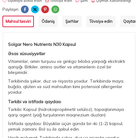
Siyahıya əlavə edin
Tövsiyə edin
Şərh
Qiymət Xəbərdarlığı
Paylaşın
Məhsul təsviri
Ödəniş
Şərhlər
Tövsiyə edin
Qaytarm
Solgar Nero Nutrients N30 Kapsul
Əsas xüsusiyyətlər
Vitaminlər, amin turşusu və ginkgo biloba yarpağı ekstraktı
qarışığı. Bitkiler, amino asitler və vitaminlerin özel bir
bileşimidir.
Tərkibində şəkər, duz və nişasta yoxdur. Tərkibində maya,
buğda, qlüten və süd məhsulları kimi potensial allergenlər
yoxdur.
Tərkibi və istifadə qaydası
Tərkibi: Kapsul (hidroksipropilmetil selüloz), topaqlanmaya
qarşı agent (yağ turşularının maqnezium duzları)
İstifadə qaydası: Böyüklər üçün gündə bir-iki (1-2) kapsul,
yemək zamanı. Bol su ilə qəbul edin.
Vacib məlumat: Tərkibində şəkər, duz və nişasta yoxdur.