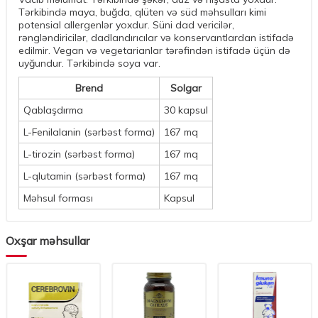
Tərkibində maya, buğda, qlüten və süd məhsulları kimi
potensial allergenlər yoxdur. Süni dad vericilər,
rəngləndiricilər, dadlandırıcılar və konservantlardan istifadə
edilmir. Vegan və vegetarianlar tərəfindən istifadə üçün də
uyğundur. Tərkibində soya var.
Brend
Solgar
Qablaşdırma
30 kapsul
L-Fenilalanin (sərbəst forma)
167 mq
L-tirozin (sərbəst forma)
167 mq
L-qlutamin (sərbəst forma)
167 mq
Məhsul forması
Kapsul
Oxşar məhsullar