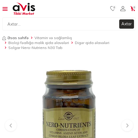
0
0
Axtar
Əsas səhifə
Vitamin və sağlamlıq
Bioloji fəallığa malik qida əlavələri
Digər qida əlavələri
Solgar Nero-Nutriens N30 Tab