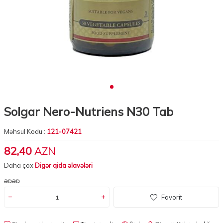
Solgar Nero-Nutriens N30 Tab
Məhsul Kodu :
121-07421
82,40
AZN
Daha çox
Digər qida əlavələri
ƏDƏD
Favorit