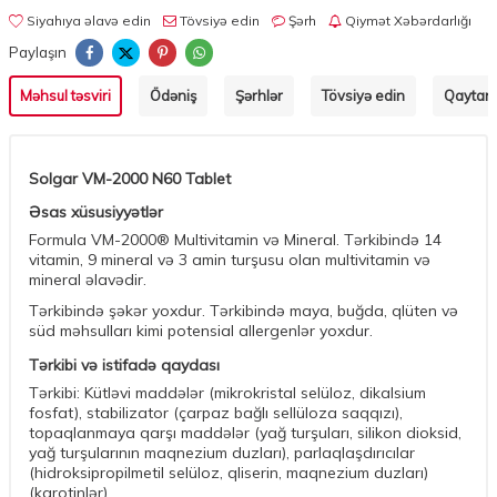
Siyahıya əlavə edin
Tövsiyə edin
Şərh
Qiymət Xəbərdarlığı
Paylaşın
Məhsul təsviri
Ödəniş
Şərhlər
Tövsiyə edin
Qaytarm
Solgar VM-2000 N60 Tablet
Əsas xüsusiyyətlər
Formula VM-2000® Multivitamin və Mineral. Tərkibində 14
vitamin, 9 mineral və 3 amin turşusu olan multivitamin və
mineral əlavədir.
Tərkibində şəkər yoxdur. Tərkibində maya, buğda, qlüten və
süd məhsulları kimi potensial allergenlər yoxdur.
Tərkibi və istifadə qaydası
Tərkibi: Kütləvi maddələr (mikrokristal selüloz, dikalsium
fosfat), stabilizator (çarpaz bağlı sellüloza saqqızı),
topaqlanmaya qarşı maddələr (yağ turşuları, silikon dioksid,
yağ turşularının maqnezium duzları), parlaqlaşdırıcılar
(hidroksipropilmetil selüloz, qliserin, maqnezium duzları)
(karotinlər)