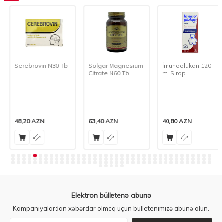
Serebrovin N30 Tb
Solgar Magnesium
İmunoqlükan 120
Citrate N60 Tb
ml Sirop
48,20
AZN
63,40
AZN
40,80
AZN
Elektron bülletenə abunə
Kampaniyalardan xəbərdar olmaq üçün bülletenimizə abunə olun.