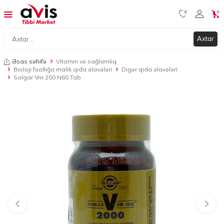
0
0
Axtar
Əsas səhifə
Vitamin və sağlamlıq
Bioloji fəallığa malik qida əlavələri
Digər qida əlavələri
Solgar Vm 200 N60 Tab