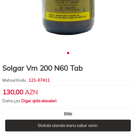
Solgar Vm 200 N60 Tab
Məhsul Kodu :
121-07411
130,00
AZN
Daha çox
Digər qida əlavələri
Bitib
Stokda olanda mənə xəbər verin.