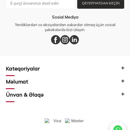
QEYDIYYATDAN KEÇIN
Sosial Mediya
Yeniliklərdən və aksiyalardan xəbərdar olmaq üçün sosial
şəbəkələrdə bizi izləyin.
Kateqoriyalar
Məlumat
Ünvan & Əlaqə