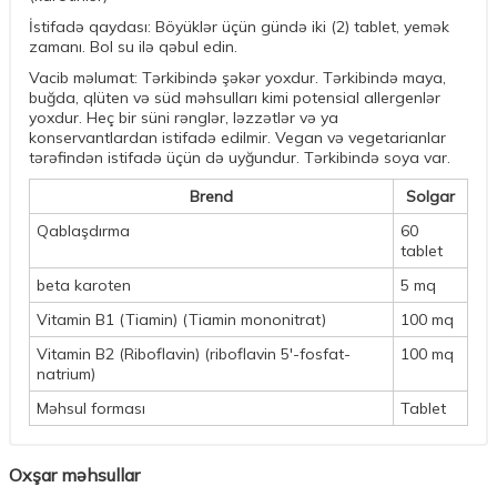
İstifadə qaydası: Böyüklər üçün gündə iki (2) tablet, yemək
zamanı. Bol su ilə qəbul edin.
Vacib məlumat: Tərkibində şəkər yoxdur. Tərkibində maya,
buğda, qlüten və süd məhsulları kimi potensial allergenlər
yoxdur. Heç bir süni rənglər, ləzzətlər və ya
konservantlardan istifadə edilmir. Vegan və vegetarianlar
tərəfindən istifadə üçün də uyğundur. Tərkibində soya var.
Brend
Solgar
Qablaşdırma
60
tablet
beta karoten
5 mq
Vitamin B1 (Tiamin) (Tiamin mononitrat)
100 mq
Vitamin B2 (Riboflavin) (riboflavin 5'-fosfat-
100 mq
natrium)
Məhsul forması
Tablet
Oxşar məhsullar