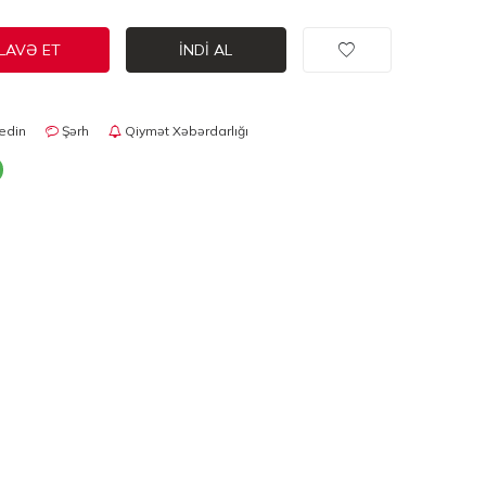
LAVƏ ET
İNDI AL
edin
Şərh
Qiymət Xəbərdarlığı