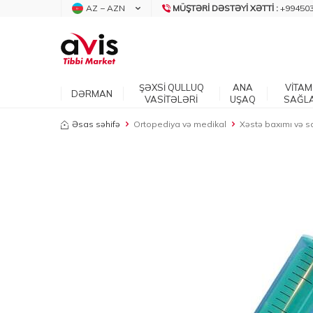
AZ − AZN
MÜŞTƏRI DƏSTƏYI XƏTTI :
+99450
ŞƏXSİ QULLUQ
ANA
VİTAM
DƏRMAN
VASİTƏLƏRİ
UŞAQ
SAĞL
Əsas səhifə
Ortopediya və medikal
Xəstə baxımı və sa