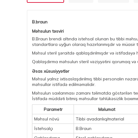
B.braun
Məhsulun təsviri
B.Braun brendi altında istehsal olunan bu tibbi məhsu
standartlara uyğun olaraq hazırlanmışdır və müasir ti
Məhsul steril şəraitdə qablaşdırılmışdır və istifadəyə
Qablaşdırma məhsulun steril vəziyyətini qorumaq və 
Əsas xüsusiyyətlər
Məhsul yalnız ixtisaslaşdırılmış tibbi personalın nəza
məhsullar istifadə edilməməlidir.
Məhsulun saxlanması zamanı təlimatda göstərilən tempe
İstifadə müddəti bitmiş məhsullar təhlükəsizlik baxımı
Parametr
Məlumat
Məhsul növü
Tibbi avadanlıq/material
İstehsalçı
B.Braun