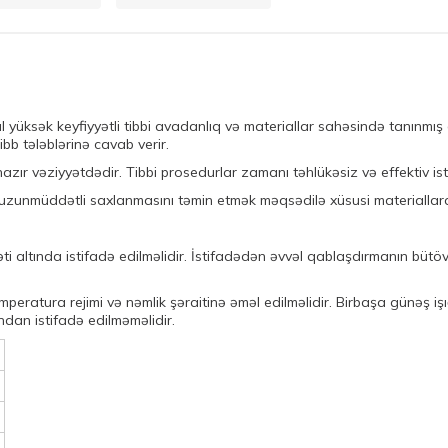
l yüksək keyfiyyətli tibbi avadanlıq və materiallar sahəsində tanınmış
bb tələblərinə cavab verir.
 hazır vəziyyətdədir. Tibbi prosedurlar zamanı təhlükəsiz və effektiv 
uzunmüddətli saxlanmasını təmin etmək məqsədilə xüsusi materiallard
rəti altında istifadə edilməlidir. İstifadədən əvvəl qablaşdırmanın bü
ratura rejimi və nəmlik şəraitinə əməl edilməlidir. Birbaşa günəş işı
ndan istifadə edilməməlidir.