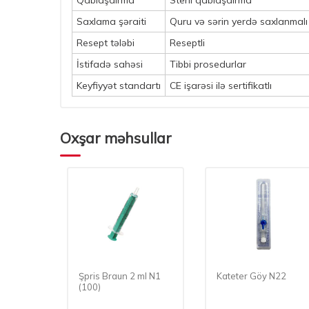
Qablaşdırma
Steril qablaşdırma
Saxlama şəraiti
Quru və sərin yerdə saxlanmalı
Resept tələbi
Reseptli
İstifadə sahəsi
Tibbi prosedurlar
Keyfiyyət standartı
CE işarəsi ilə sertifikatlı
Oxşar məhsullar
ml N1
Şpris Braun 2 ml N1
Kateter Göy N22
(100)