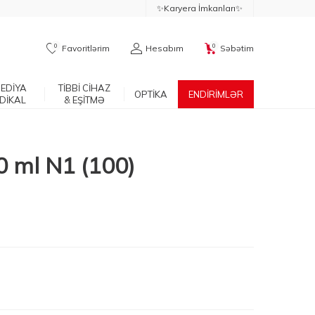
✨Karyera İmkanları✨
0
0
Favoritlərim
Hesabım
Səbətim
EDİYA
TİBBİ CİHAZ
OPTİKA
ENDİRİMLƏR
DİKAL
& EŞİTMƏ
0 ml N1 (100)