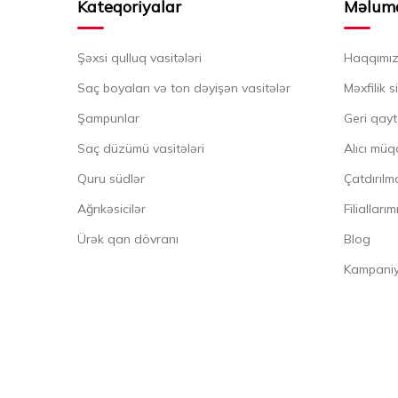
Kateqoriyalar
Məlum
Şəxsi qulluq vasitələri
Haqqımı
Saç boyaları və ton dəyişən vasitələr
Məxfilik s
Şampunlar
Geri qayt
Saç düzümü vasitələri
Alıcı müq
Quru südlər
Çatdırılma
Ağrıkəsicilər
Filiallarım
Ürək qan dövranı
Blog
Kampaniya