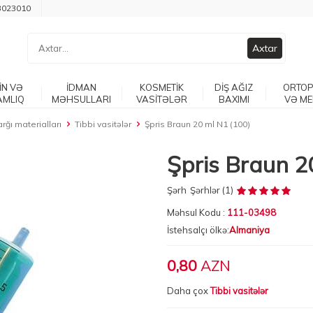
3023010
Axtar
İN VƏ
İDMAN
KOSMETİK
DİŞ AĞIZ
ORTOP
AMLIQ
MƏHSULLARI
VASİTƏLƏR
BAXIMI
VƏ ME
rğı materialları
Tibbi vasitələr
Şpris Braun 20 ml N1 (100)
Şpris Braun 2
Şərh
Şərhlər (1)
Məhsul Kodu :
111-03498
İstehsalçı ölkə:
Almaniya
0,80
AZN
Daha çox
Tibbi vasitələr