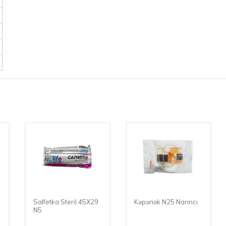
Salfetka Steril 45X29
Kəpənək N25 Narıncı
N5