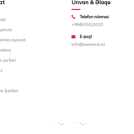
at
Ünvan & Əlaqə
Telefon nömrəsi
zda
+994503023010
iyasəti
E-poçt
arma siyasəti
info@avismed.az
aviləsi
 şərtləri
ız
 Şərtləri