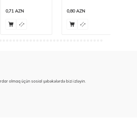
0,71
AZN
0,80
AZN
0,45
A
rdar olmaq üçün sosial şəbəkələrdə bizi izləyin.