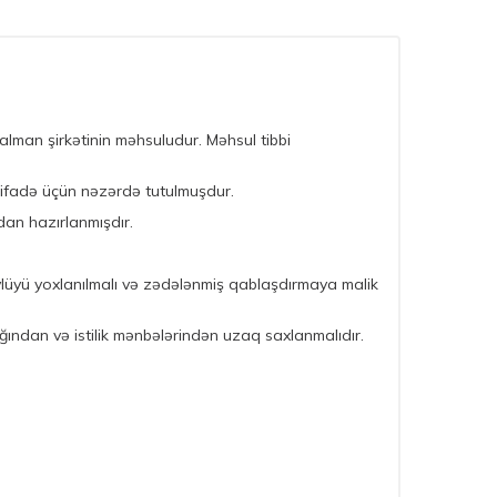
 alman şirkətinin məhsuludur. Məhsul tibbi
istifadə üçün nəzərdə tutulmuşdur.
an hazırlanmışdır.
tövlüyü yoxlanılmalı və zədələnmiş qablaşdırmaya malik
ğından və istilik mənbələrindən uzaq saxlanmalıdır.