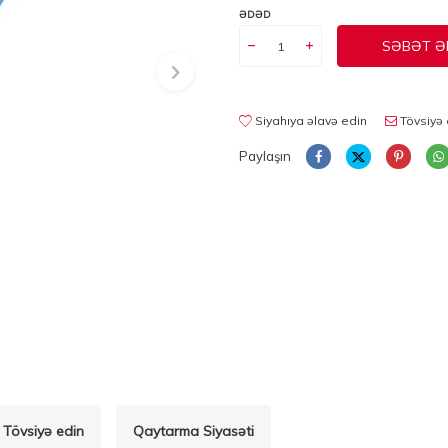
ƏDƏD
SƏBƏT Ə
Siyahıya əlavə edin
Tövsiyə 
Paylaşın
Tövsiyə edin
Qaytarma Siyasəti