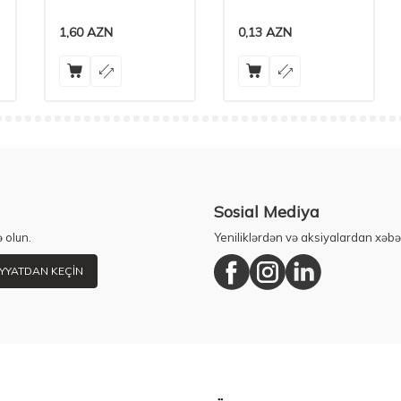
1,60
AZN
0,13
AZN
Sosial Mediya
 olun.
Yeniliklərdən və aksiyalardan xəbə
YYATDAN KEÇIN