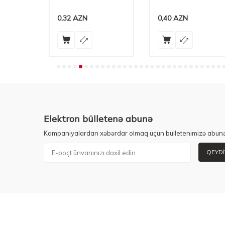
0,32
AZN
0,40
AZN
Elektron bülletenə abunə
Kampaniyalardan xəbərdar olmaq üçün bülletenimizə abunə
QEYDI