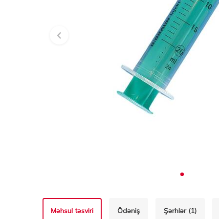
Məhsul təsviri
Ödəniş
Şərhlər (1)