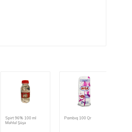
Spirt 96% 100 ml
Pambıq 100 Qr
Pambı
Məhlul Şüşə