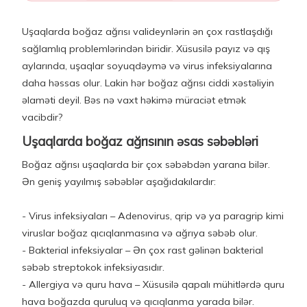
Uşaqlarda boğaz ağrısı valideynlərin ən çox rastlaşdığı
sağlamlıq problemlərindən biridir. Xüsusilə payız və qış
aylarında, uşaqlar soyuqdəymə və virus infeksiyalarına
daha həssas olur. Lakin hər boğaz ağrısı ciddi xəstəliyin
əlaməti deyil. Bəs nə vaxt həkimə müraciət etmək
vacibdir?
Uşaqlarda boğaz ağrısının əsas səbəbləri
Boğaz ağrısı uşaqlarda bir çox səbəbdən yarana bilər.
Ən geniş yayılmış səbəblər aşağıdakılardır:
- Virus infeksiyaları – Adenovirus, qrip və ya paragrip kimi
viruslar boğaz qıcıqlanmasına və ağrıya səbəb olur.
- Bakterial infeksiyalar – Ən çox rast gəlinən bakterial
səbəb streptokok infeksiyasıdır.
- Allergiya və quru hava – Xüsusilə qapalı mühitlərdə quru
hava boğazda quruluq və qıcıqlanma yarada bilər.