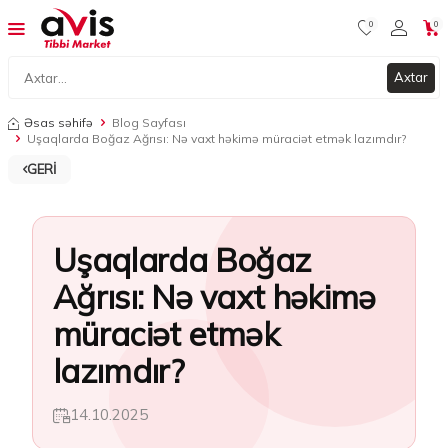
0
0
Axtar
Əsas səhifə
Blog Sayfası
Uşaqlarda Boğaz Ağrısı: Nə vaxt həkimə müraciət etmək lazımdır?
GERI
Uşaqlarda Boğaz
Ağrısı: Nə vaxt həkimə
müraciət etmək
lazımdır?
14.10.2025