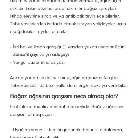
Həkim nəzarəti olmadan dərman vermək uşaqlar üçün
risklidir. Lakin bəzi hallarda həkimlər boğaz spreyləri,
iltihab əleyhinə sirop və ya antibiotik təyin edə bilərlər.
Təbii vasitələrdən istifadə etmək istəyən valideynlər üçün
aşağıdakılar faydalı ola bilər:
- İsti bal və limon qarışığı (1 yaşdan yuxarı uşaqlar üçün)
-
Zəncəfil çayı
və ya
adaçayı
- Yüngül buxar inhalasiyası
Ancaq yadda saxla: hər bir uşağın orqanizmi fərqlidir.
Təbii vasitələr də bəzi hallarda allergik reaksiya verə bilər.
Boğaz ağrısının qarşısını necə almaq olar?
Profilaktika müalicədən daha önəmlidir. Boğaz ağrısının
qarşısını almaq üçün:
- Uşağın immun sistemini gücləndir: balanslı qidalanma,
təmiz hava, fiziki aktivlik.