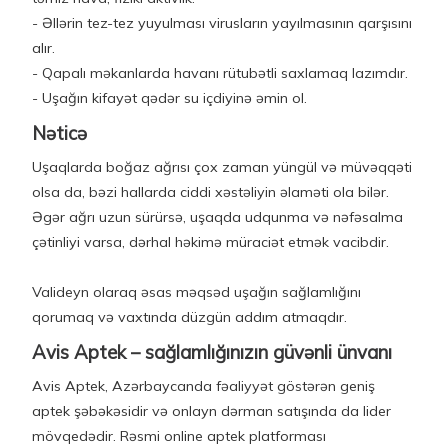
- Əllərin tez-tez yuyulması virusların yayılmasının qarşısını
alır.
- Qapalı məkanlarda havanı rütubətli saxlamaq lazımdır.
- Uşağın kifayət qədər su içdiyinə əmin ol.
Nəticə
Uşaqlarda boğaz ağrısı çox zaman yüngül və müvəqqəti
olsa da, bəzi hallarda ciddi xəstəliyin əlaməti ola bilər.
Əgər ağrı uzun sürürsə, uşaqda udqunma və nəfəsalma
çətinliyi varsa, dərhal həkimə müraciət etmək vacibdir.
Valideyn olaraq əsas məqsəd uşağın sağlamlığını
qorumaq və vaxtında düzgün addım atmaqdır.
Avis Aptek – sağlamlığınızın güvənli ünvanı
Avis Aptek, Azərbaycanda fəaliyyət göstərən geniş
aptek şəbəkəsidir və onlayn dərman satışında da lider
mövqedədir. Rəsmi online aptek platforması