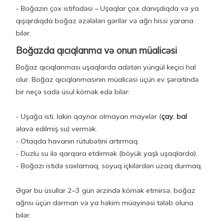
- Boğazın çox istifadəsi – Uşaqlar çox danışdıqda və ya
qışqırdıqda boğaz əzələləri gərilər və ağrı hissi yarana
bilər.
Boğazda qıcıqlanma və onun müalicəsi
Boğaz qıcıqlanması uşaqlarda adətən yüngül keçici hal
olur. Boğaz qıcıqlanmasının müalicəsi üçün ev şəraitində
bir neçə sadə üsul kömək edə bilər:
- Uşağa isti, lakin qaynar olmayan mayelər (
çay
,
bal
əlavə edilmiş su) vermək.
- Otaqda havanın rütubətini artırmaq.
- Duzlu su ilə qarqara etdirmək (böyük yaşlı uşaqlarda).
- Boğazı istidə saxlamaq, soyuq içkilərdən uzaq durmaq.
Əgər bu üsullar 2–3 gün ərzində kömək etmirsə, boğaz
ağrısı üçün dərman və ya həkim müayinəsi tələb oluna
bilər.