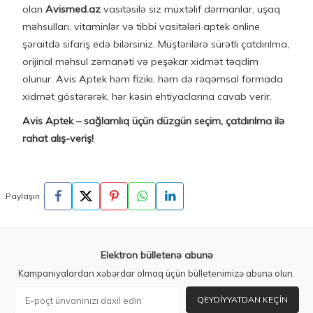
olan
Avismed.az
vasitəsilə siz müxtəlif dərmanlar, uşaq
məhsulları, vitaminlər və tibbi vasitələri aptek online
şəraitdə sifariş edə bilərsiniz. Müştərilərə sürətli çatdırılma,
orijinal məhsul zəmanəti və peşəkar xidmət təqdim
olunur. Avis Aptek həm fiziki, həm də rəqəmsal formada
xidmət göstərərək, hər kəsin ehtiyaclarına cavab verir.
Avis Aptek – sağlamlıq üçün düzgün seçim, çatdırılma ilə
rahat alış-veriş!
Paylaşın :
Elektron bülletenə abunə
Kampaniyalardan xəbərdar olmaq üçün bülletenimizə abunə olun.
QEYDIYYATDAN KEÇIN