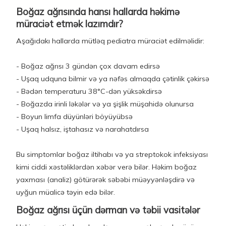
Boğaz ağrısında hansı hallarda həkimə
müraciət etmək lazımdır?
Aşağıdakı hallarda mütləq pediatra müraciət edilməlidir:
- Boğaz ağrısı 3 gündən çox davam edirsə
- Uşaq udquna bilmir və ya nəfəs almaqda çətinlik çəkirsə
- Bədən temperaturu 38°C-dən yüksəkdirsə
- Boğazda irinli ləkələr və ya şişlik müşahidə olunursa
- Boyun limfa düyünləri böyüyübsə
- Uşaq halsız, iştahasız və narahatdırsa
Bu simptomlar boğaz iltihabı və ya streptokok infeksiyası
kimi ciddi xəstəliklərdən xəbər verə bilər. Həkim boğaz
yaxması (analiz) götürərək səbəbi müəyyənləşdirə və
uyğun müalicə təyin edə bilər.
Boğaz ağrısı üçün dərman və təbii vasitələr