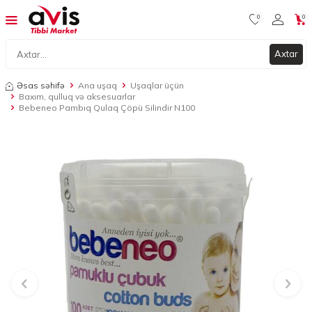
0
0
Axtar
Əsas səhifə
Ana uşaq
Uşaqlar üçün
Baxım, qulluq və aksesuarlar
Bebeneo Pambıq Qulaq Çöpü Silindir N100