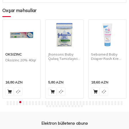
Oxşar məhsullar
OKSIZINC
Jhonsons Baby
Sebamed Baby
Qulaq Təmizləyici
Diaper Rash Krem,
Oksizinc 20% 40qr
Gigyenik Vasitə 100
100 ml
Ədədli
16,80
AZN
5,80
AZN
18,60
AZN
Elektron bülletenə abunə