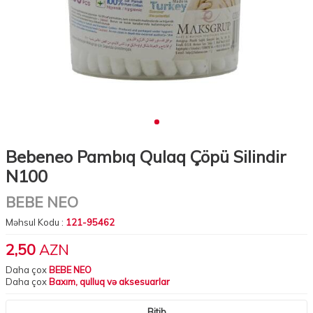
Bebeneo Pambıq Qulaq Çöpü Silindir
N100
BEBE NEO
Məhsul Kodu :
121-95462
2,50
AZN
Daha çox
BEBE NEO
Daha çox
Baxım, qulluq və aksesuarlar
Bitib