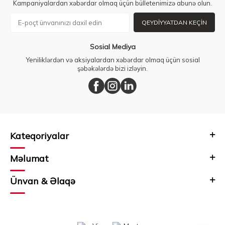
Kampaniyalardan xəbərdar olmaq üçün bülletenimizə abunə olun.
QEYDIYYATDAN KEÇIN
Sosial Mediya
Yeniliklərdən və aksiyalardan xəbərdar olmaq üçün sosial
şəbəkələrdə bizi izləyin.
Kateqoriyalar
Məlumat
Ünvan & Əlaqə