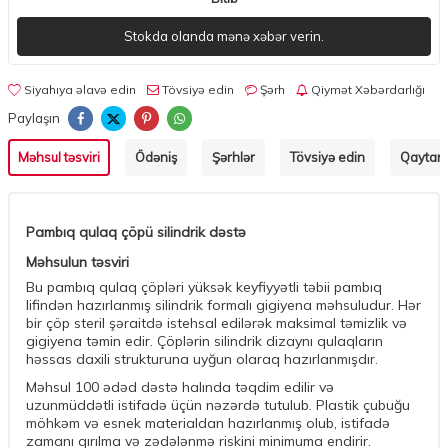
Stokda olanda mənə xəbər verin.
Siyahıya əlavə edin
Tövsiyə edin
Şərh
Qiymət Xəbərdarlığı
Paylaşın
Məhsul təsviri
Ödəniş
Şərhlər
Tövsiyə edin
Qaytarm
Pambıq qulaq çöpü silindrik dəstə
Məhsulun təsviri
Bu pambıq qulaq çöpləri yüksək keyfiyyətli təbii pambıq
lifindən hazırlanmış silindrik formalı gigiyena məhsuludur. Hər
bir çöp steril şəraitdə istehsal edilərək maksimal təmizlik və
gigiyena təmin edir. Çöplərin silindrik dizaynı qulaqların
həssas daxili strukturuna uyğun olaraq hazırlanmışdır.
Məhsul 100 ədəd dəstə halında təqdim edilir və
uzunmüddətli istifadə üçün nəzərdə tutulub. Plastik çubuğu
möhkəm və esnek materialdan hazırlanmış olub, istifadə
zamanı qırılma və zədələnmə riskini minimuma endirir.