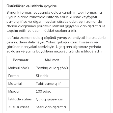
Üstünlüklər və istifadə qaydası
Silindrik forması sayəsində qulaq kanalının təbii formasına
uyğun olaraq rahatlıqla istifadə edilir. Yüksək keyfiyyətli
pambıq lif su və digər mayeləri sürətlə udur, eyni zamanda
dəridə qıcıqlanma yaratmır. Məhsul gigiyenik qablaşdırma ilə
təqdim edilir və uzun müddət saxlanıla bilir.
İstifadə zamanı qulaq çöpünü yavaş və ehtiyatlı hərəkətlərlə
çevirin, dərin itələməyin. Yalnız qulağın xarici hissəsini və
görünən nahiyələri təmizləyin. Uşaqların əlçatmaz yerində
saxlayın və yalnız böyüklərin nəzarəti altında istifadə edin.
Parametr
Məlumat
Məhsul növü
Pambıq qulaq çöpü
Forma
Silindrik
Material
Təbii pambıq lif
Miqdar
100 ədəd
İstifadə sahəsi
Qulaq gigiyenası
Xüsusi xassə
Steril qablaşdırma