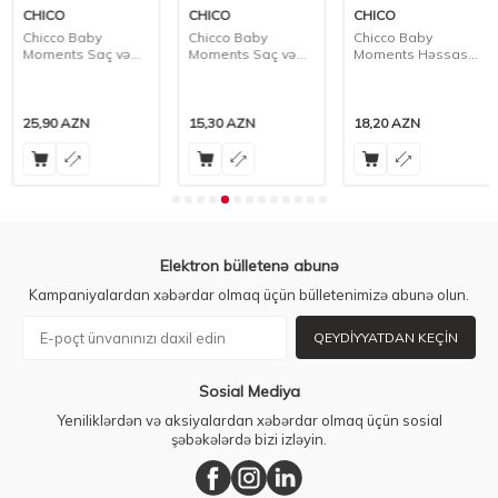
CHICO
CHICO
CHICO
Chicco Baby
Chicco Baby
Chicco Baby
Moments Saç və
Moments Saç və
Moments Həssas
Bədən Şampunu,
Bədən Şampunu,
Dəri Saç və Bədən
500 ml
200 ml
Yuyucu Gel 0 Ay+,
200 ml
25,90
AZN
15,30
AZN
18,20
AZN
Elektron bülletenə abunə
Kampaniyalardan xəbərdar olmaq üçün bülletenimizə abunə olun.
QEYDIYYATDAN KEÇIN
Sosial Mediya
Yeniliklərdən və aksiyalardan xəbərdar olmaq üçün sosial
şəbəkələrdə bizi izləyin.