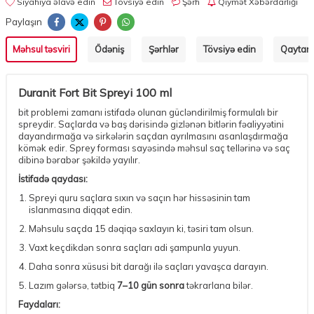
Siyahıya əlavə edin
Tövsiyə edin
Şərh
Qiymət Xəbərdarlığı
Paylaşın
Məhsul təsviri
Ödəniş
Şərhlər
Tövsiyə edin
Qaytarm
Duranit Fort Bit Spreyi 100 ml
bit problemi zamanı istifadə olunan gücləndirilmiş formulalı bir
spreydir. Saçlarda və baş dərisində gizlənən
bitlərin fəaliyyətini
dayandırmağa və
sirkələrin saçdan ayrılmasını asanlaşdırmağa
kömək edir. Sprey forması sayəsində məhsul saç tellərinə və saç
dibinə bərabər şəkildə yayılır.
İstifadə qaydası:
Spreyi quru saçlara sıxın və saçın hər hissəsinin tam
islanmasına diqqət edin.
Məhsulu saçda 15 dəqiqə saxlayın ki, təsiri tam olsun.
Vaxt keçdikdən sonra saçları adi şampunla yuyun.
Daha sonra xüsusi bit darağı ilə saçları yavaşca darayın.
Lazım gələrsə, tətbiq
7–10 gün sonra
təkrarlana bilər.
Faydaları: