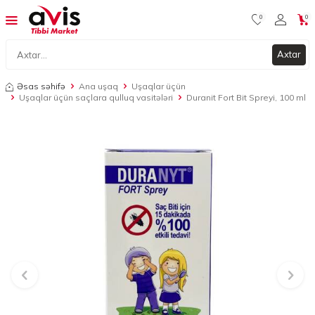
0
0
Axtar
Əsas səhifə
Ana uşaq
Uşaqlar üçün
Uşaqlar üçün saçlara qulluq vasitələri
Duranit Fort Bit Spreyi, 100 ml