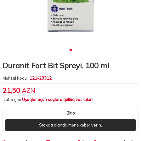
Duranit Fort Bit Spreyi, 100 ml
Məhsul Kodu :
121-23312
21,50
AZN
Daha çox
Uşaqlar üçün saçlara qulluq vasitələri
Bitib
Stokda olanda mənə xəbər verin.