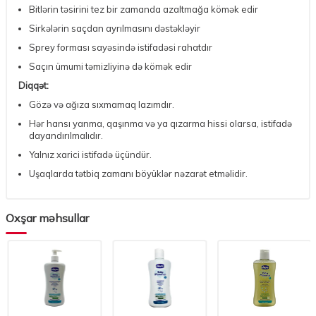
Bitlərin təsirini tez bir zamanda azaltmağa kömək edir
Sirkələrin saçdan ayrılmasını dəstəkləyir
Sprey forması sayəsində istifadəsi rahatdır
Saçın ümumi təmizliyinə də kömək edir
Diqqət:
Gözə və ağıza sıxmamaq lazımdır.
Hər hansı yanma, qaşınma və ya qızarma hissi olarsa, istifadə
dayandırılmalıdır.
Yalnız xarici istifadə üçündür.
Uşaqlarda tətbiq zamanı böyüklər nəzarət etməlidir.
Oxşar məhsullar