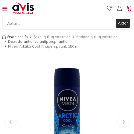
0
0
Axtar
Əsas səhifə
Şəxsi qulluq vasitələri
Bədənə qulluq vasitələri
Dezodorantlar və antiperspirantlar
Nivea Arktika Cool Antiperspirant, 150 ml