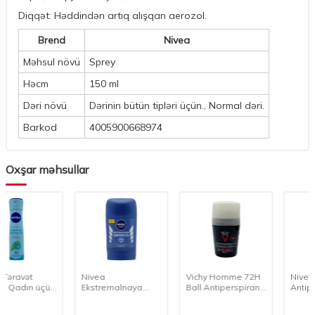
Diqqət: Həddindən artıq alışqan aerozol.
Brend
Nivea
Məhsul növü
Sprey
Həcm
150 ml
Dəri növü
Dərinin bütün tipləri üçün., Normal dəri.
Barkod
4005900668974
Oxşar məhsullar
Nivea
Vichy Homme 72H
Nivea Silver Protect
Ekstremalnaya
Ball Antiperspirant
Antiperspirant, 150
Svejest Stik
Dezodorant, 50 ml
ml
Antiperspirant, 40