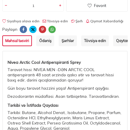
Favorit
Siyahıya əlavə edin
Tövsiyə edin
Şərh
Qiymət Xəbərdarlığı
Paylaşın
Məhsul təsviri
Ödəniş
Şərhlər
Tövsiyə edin
Qaytarm
Nivea Arctic Cool Antiperspiranti Sprey
Təravət hissi. NIVEA MEN -DƏN ARCTIC COOL
antiperspirantı 48 saat ərzində qalıcı ətir və təravət hissi
bəxş edir, dərini qıcıqlanmadan qoruyur!
Gün boyu təravət həzzini yaşa! Antiperspirant qayğısı.
Dezodorantın müdafiəsi. Asan tətbiqetmə. Təravətləndirən.
Tərkibi və İstifadə Qaydası
Tərkibi: Butane, Alcohol Denat., Isobutane, Propane, Parfum,
Octenidine HCl, Ethylhexylglycerin, Maris Limus Extract,
Ostrea Shell Extract, Persea Gratissima Oil, Octyldodecanol,
Aqua, Propylene Glycol, Geraniol.