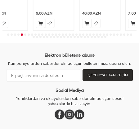
ml
9,00
AZN
40,00
AZN
7,00
AZN
Elektron bülletenə abunə
Kampaniyalardan xəbərdar olmaq üçün bülletenimizə abunə olun.
QEYDIYYATDAN KEÇIN
Sosial Mediya
Yeniliklərdən və aksiyalardan xəbərdar olmaq üçün sosial
şəbəkələrdə bizi izləyin.