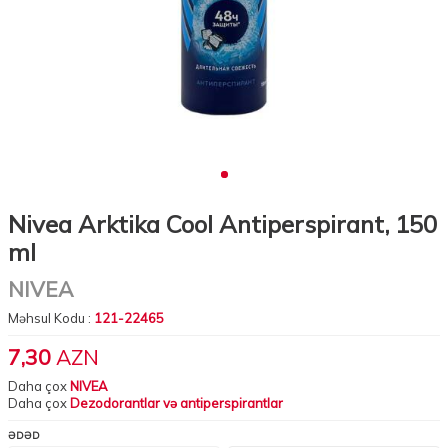
Nivea Arktika Cool Antiperspirant, 150
ml
NIVEA
Məhsul Kodu :
121-22465
7,30
AZN
Daha çox
NIVEA
Daha çox
Dezodorantlar və antiperspirantlar
ƏDƏD