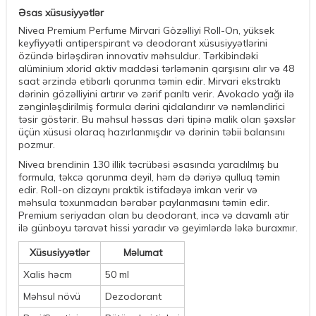
Əsas xüsusiyyətlər
Nivea Premium Perfume Mirvari Gözəlliyi Roll-On, yüksek
keyfiyyətli antiperspirant və deodorant xüsusiyyətlərini
özündə birləşdirən innovativ məhsuldur. Tərkibindəki
alüminium xlorid aktiv maddəsi tərləmənin qarşısını alır və 48
saat ərzində etibarlı qorunma təmin edir. Mirvari ekstraktı
dərinin gözəlliyini artırır və zərif parıltı verir. Avokado yağı ilə
zənginləşdirilmiş formula dərini qidalandırır və nəmləndirici
təsir göstərir. Bu məhsul həssas dəri tipinə malik olan şəxslər
üçün xüsusi olaraq hazırlanmışdır və dərinin təbii balansını
pozmur.
Nivea brendinin 130 illik təcrübəsi əsasında yaradılmış bu
formula, təkcə qorunma deyil, həm də dəriyə qulluq təmin
edir. Roll-on dizaynı praktik istifadəyə imkan verir və
məhsula toxunmadan bərabər paylanmasını təmin edir.
Premium seriyadan olan bu deodorant, incə və davamlı ətir
ilə günboyu təravət hissi yaradır və geyimlərdə ləkə buraxmır.
Xüsusiyyətlər
Məlumat
Xalis həcm
50 ml
Məhsul növü
Dezodorant