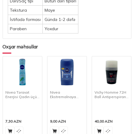
Dəri/Saç tipi
Bütün dəri tipləri
Tekstura
Maye
İstifadə forması
Gündə 1-2 dəfə
Paraben
Yoxdur
Oxşar məhsullar
Nivea Təravət
Nivea
Vichy Homme 72H
Enerjisi Qadın üçün
Ekstremalnaya
Ball Antiperspirant
Antiperspirant, 150
Svejest Stik
Dezodorant, 50 ml
ml
Antiperspirant, 40
ml
7,30
AZN
9,00
AZN
40,00
AZN