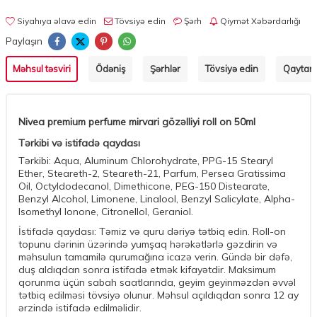
Siyahıya əlavə edin
Tövsiyə edin
Şərh
Qiymət Xəbərdarlığı
Paylaşın
Məhsul təsviri
Ödəniş
Şərhlər
Tövsiyə edin
Qaytarm
Nivea premium perfume mirvari gözəlliyi roll on 50ml
Tərkibi və istifadə qaydası
Tərkibi: Aqua, Aluminum Chlorohydrate, PPG-15 Stearyl
Ether, Steareth-2, Steareth-21, Parfum, Persea Gratissima
Oil, Octyldodecanol, Dimethicone, PEG-150 Distearate,
Benzyl Alcohol, Limonene, Linalool, Benzyl Salicylate, Alpha-
Isomethyl Ionone, Citronellol, Geraniol.
İstifadə qaydası: Təmiz və quru dəriyə tətbiq edin. Roll-on
topunu dərinin üzərində yumşaq hərəkətlərlə gəzdirin və
məhsulun tamamilə qurumağına icazə verin. Gündə bir dəfə,
duş aldıqdan sonra istifadə etmək kifayətdir. Maksimum
qorunma üçün sabah saatlarında, geyim geyinməzdən əvvəl
tətbiq edilməsi tövsiyə olunur. Məhsul açıldıqdan sonra 12 ay
ərzində istifadə edilməlidir.