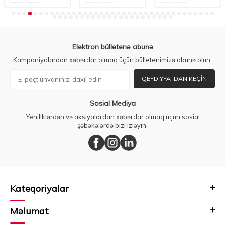
Elektron bülletenə abunə
Kampaniyalardan xəbərdar olmaq üçün bülletenimizə abunə olun.
QEYDIYYATDAN KEÇIN
Sosial Mediya
Yeniliklərdən və aksiyalardan xəbərdar olmaq üçün sosial
şəbəkələrdə bizi izləyin.
Kateqoriyalar
Məlumat