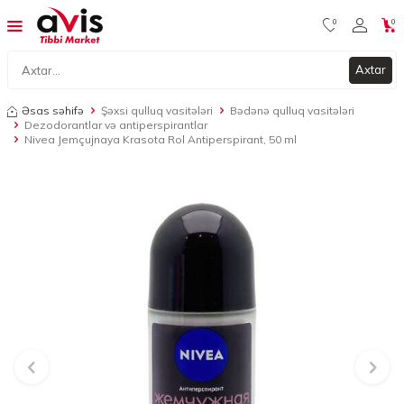
0
0
Axtar
Əsas səhifə
Şəxsi qulluq vasitələri
Bədənə qulluq vasitələri
Dezodorantlar və antiperspirantlar
Nivea Jemçujnaya Krasota Rol Antiperspirant, 50 ml