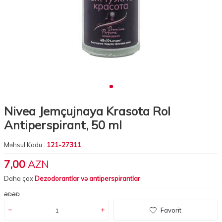
Nivea Jemçujnaya Krasota Rol
Antiperspirant, 50 ml
Məhsul Kodu :
121-27311
7,00
AZN
Daha çox
Dezodorantlar və antiperspirantlar
ƏDƏD
Favorit