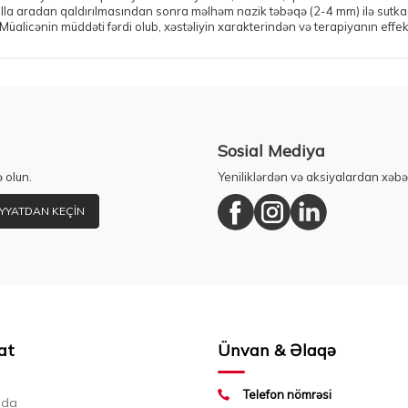
 yolla aradan qaldırılmasından sonra məlhəm nazik təbəqə (2-4 mm) ilə sutka
 Müalicənin müddəti fərdi olub, xəstəliyin xarakterindən və terapiyanın effek
Sosial Mediya
 olun.
Yeniliklərdən və aksiyalardan xəbə
YYATDAN KEÇIN
at
Ünvan & Əlaqə
Telefon nömrəsi
zda