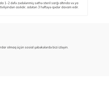
da 1-2 dəfə zədələnmiş səthə steril sarğı altında və ya
tivliyindən asılıdır, adətən 3 həftəyə qədər davam edir.
rdar olmaq üçün sosial şəbəkələrdə bizi izləyin.