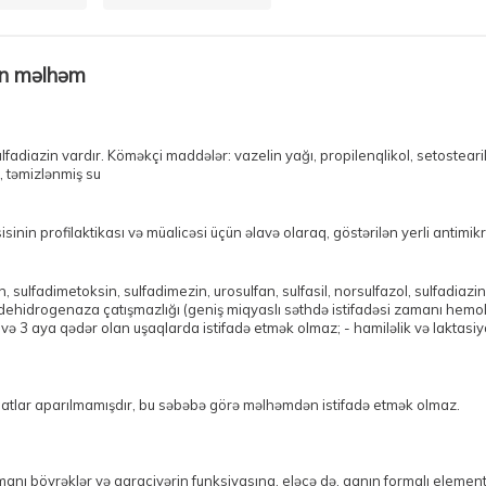
ün məlhəm
adiazin vardır. Köməkçi maddələr: vazelin yağı, propilenqlikol, setostearil 
 təmizlənmiş su
inin profilaktikası və müalicəsi üçün əlavə olaraq, göstərilən yerli antimikr
 sulfadimetoksin, sulfadimezin, urosulfan, sulfasil, norsulfazol, sulfadiazin
hidrogenaza çatışmazlığı (geniş miqyaslı səthdə istifadəsi zamanı hemoliz 
3 aya qədər olan uşaqlarda istifadə etmək olmaz; - hamiləlik və laktasiya d
qiqatlar aparılmamışdır, bu səbəbə görə məlhəmdən istifadə etmək olmaz.
manı böyrəklər və qaraciyərin funksiyasına, eləcə də, qanın formalı element