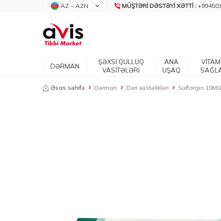
AZ − AZN
MÜŞTƏRI DƏSTƏYI XƏTTI :
+99450
ŞƏXSİ QULLUQ
ANA
VİTAM
DƏRMAN
VASİTƏLƏRİ
UŞAQ
SAĞL
Əsas səhifə
Dərman
Dəri xəstəlikləri
Sulfargin 10M