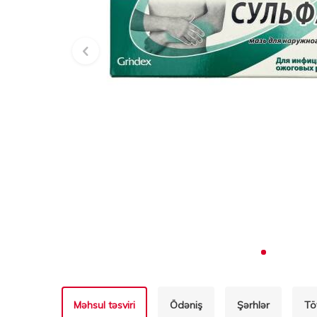
Məhsul təsviri
Ödəniş
Şərhlər
Tö