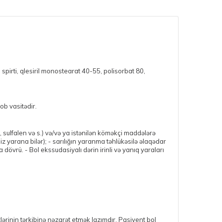
spirti, qlesiril monostearat 40-55, polisorbat 80,
ob vasitədir.
, sulfalen və s.) və/və ya istənilən köməkçi maddələrə
yarana bilər); - sarılığın yaranma təhlükəsilə əlaqədar
övrü. - Bol ekssudasiyalı dərin irinli və yanıq yaraları
lərinin tərkibinə nəzarət etmək lazımdır. Pasiyent bol