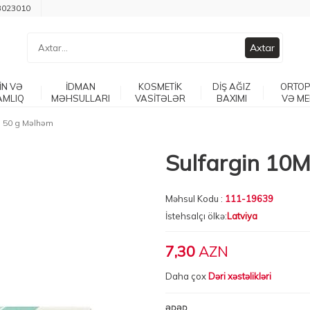
3023010
Axtar
İN VƏ
İDMAN
KOSMETİK
DİŞ AĞIZ
ORTOP
AMLIQ
MƏHSULLARI
VASİTƏLƏR
BAXIMI
VƏ ME
G 50 g Məlhəm
Sulfargin 10
Məhsul Kodu :
111-19639
İstehsalçı ölkə:
Latviya
7,30
AZN
Daha çox
Dəri xəstəlikləri
ƏDƏD