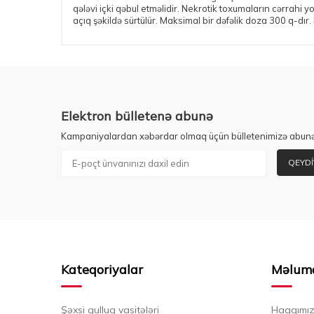
qələvi içki qəbul etməlidir. Nekrotik toxumaların cərrahi
açıq şəkildə sürtülür. Maksimal bir dəfəlik doza 300 q-dır.
Elektron bülletenə abunə
Kampaniyalardan xəbərdar olmaq üçün bülletenimizə abunə
QEYDI
Kateqoriyalar
Məlum
Şəxsi qulluq vasitələri
Haqqımı