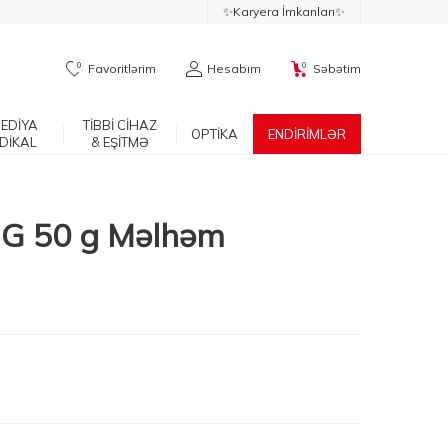
✨Karyera İmkanları✨
0
0
Favoritlərim
Hesabım
Səbətim
EDİYA
TİBBİ CİHAZ
OPTİKA
ENDİRİMLƏR
DİKAL
& EŞİTMƏ
MG 50 g Məlhəm