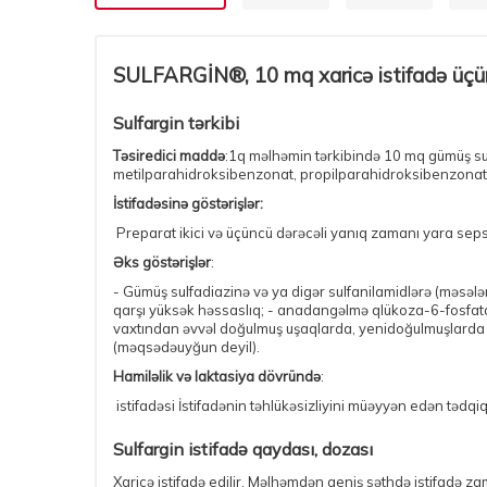
SULFARGİN®,
10 mq xaricə istifadə üç
Sulfargin tərkibi
Təsiredici maddə
:1q məlhəmin tərkibində 10 mq gümüş sulf
metilparahidroksibenzonat, propilparahidroksibenzonat,
İstifadəsinə göstərişlər:
Preparat ikici və üçüncü dərəcəli yanıq zamanı yara sepsis
Əks göstərişlər
:
- Gümüş sulfadiazinə və ya digər sulfanilamidlərə (məsələn,
qarşı yüksək həssaslıq; - anadangəlmə qlükoza-6-fosfatde
vaxtından əvvəl doğulmuş uşaqlarda, yenidoğulmuşlarda və 
(məqsədəuyğun deyil).
Hamiləlik və laktasiya dövründə
:
istifadəsi İstifadənin təhlükəsizliyini müəyyən edən təd
Sulfargin istifadə qaydası, dozası
Xaricə istifadə edilir. Məlhəmdən geniş səthdə istifadə za