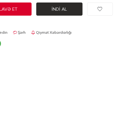
LAVƏ ET
İNDI AL
edin
Şərh
Qiymət Xəbərdarlığı