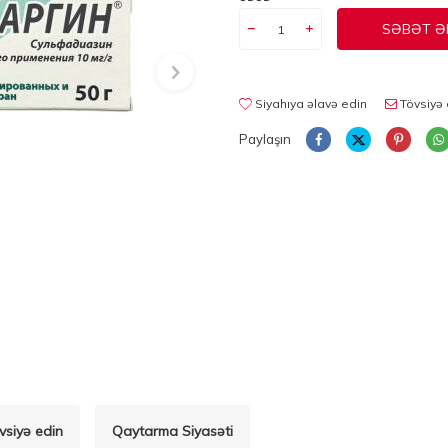
SƏBƏT Ə
Siyahıya əlavə edin
Tövsiyə 
Paylaşın
vsiyə edin
Qaytarma Siyasəti