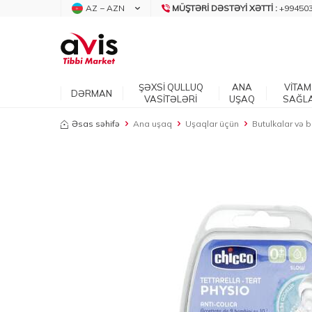
AZ − AZN
MÜŞTƏRI DƏSTƏYI XƏTTI :
+99450
ŞƏXSİ QULLUQ
ANA
VİTAM
DƏRMAN
VASİTƏLƏRİ
UŞAQ
SAĞL
Əsas səhifə
Ana uşaq
Uşaqlar üçün
Butulkalar və b