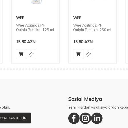
WEE
WEE
Wee Axıtmaz PP
Wee Axıtmaz PP
Qulplu Butulka, 125 ml
Qulplu Butulka, 250 ml
15,80
AZN
15,60
AZN
Sosial Mediya
 olun.
Yeniliklərdən və aksiyalardan xəbə
YYATDAN KEÇIN