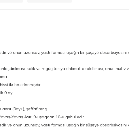
r və onun uzunsov, yastı forması uşağın bir şüşəyə absorbsiyasını və
aşdırılması, kolik və regürjitasiya ehtimalı azaldılması, onun məhv və 
Foma.
issi ilə hazırlanmışdır.
k 0 ay.
r.
 axını (0ay+), şəffaf rəng.
Yavaş-Yavaş Axır. 9-uşaqdan 10-u qəbul edir.
 və onun uzunsov, yastı forması uşağın bir şüşəyə absorbsiyasını və 