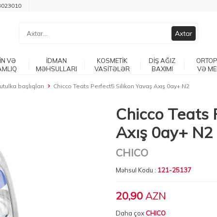
3023010
Axtar
İN VƏ
İDMAN
KOSMETİK
DİŞ AĞIZ
ORTOP
AMLIQ
MƏHSULLARI
VASİTƏLƏR
BAXIMI
VƏ ME
utulka başlıqları
Chicco Teats Perfect5 Silikon Yavaş Axış 0ay+ N2
Chicco Teats 
Axış 0ay+ N2
CHICO
Məhsul Kodu :
121-25137
20,90
AZN
Daha çox
CHICO