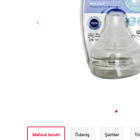
Məhsul təsviri
Ödəniş
Şərhlər
Tö