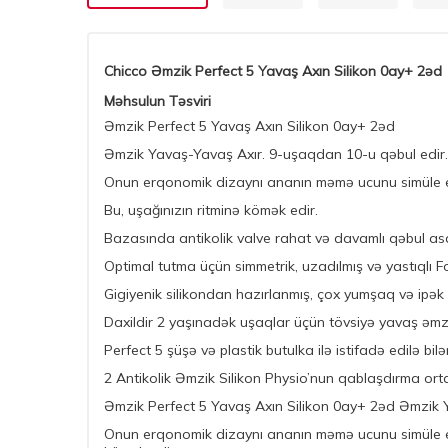
Chicco Əmzik Perfect 5 Yavaş Axın Silikon 0ay+ 2əd
Məhsulun Təsviri
Əmzik Perfect 5 Yavaş Axın Silikon 0ay+ 2əd
Əmzik Yavaş-Yavaş Axır. 9-uşaqdan 10-u qəbul edir.
Onun erqonomik dizaynı ananın məmə ucunu simüle edi
Bu, uşağınızın ritminə kömək edir.
Bazasında antikolik valve rahat və davamlı qəbul asanl
Optimal tutma üçün simmetrik, uzadılmış və yastıqlı 
Gigiyenik silikondan hazırlanmış, çox yumşaq və ipək h
Daxildir 2 yaşınadək uşaqlar üçün tövsiyə yavaş əmzi
Perfect 5 şüşə və plastik butulka ilə istifadə edilə bilə
2 Antikolik Əmzik Silikon Physio’nun qablaşdırma orta
Əmzik Perfect 5 Yavaş Axın Silikon 0ay+ 2əd Əmzik 
Onun erqonomik dizaynı ananın məmə ucunu simüle edir