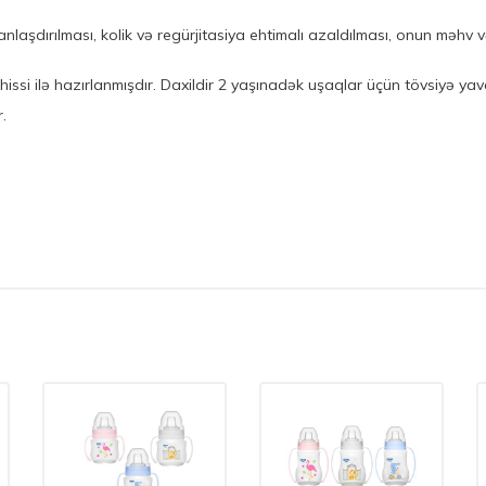
laşdırılması, kolik və regürjitasiya ehtimalı azaldılması, onun məhv və
hissi ilə hazırlanmışdır. Daxildir 2 yaşınadək uşaqlar üçün tövsiyə yav
r.