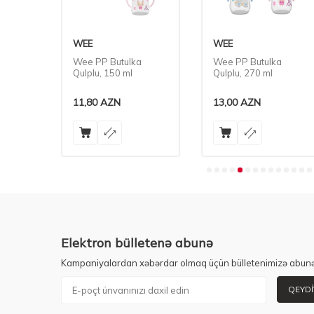
aşlığı
WEE
WEE
2 Əmzik
Wee PP Butulka
Wee PP Butulka
Qulplu, 150 ml
Qulplu, 270 ml
11,80
AZN
13,00
AZN
Elektron bülletenə abunə
Kampaniyalardan xəbərdar olmaq üçün bülletenimizə abunə
QEYDI