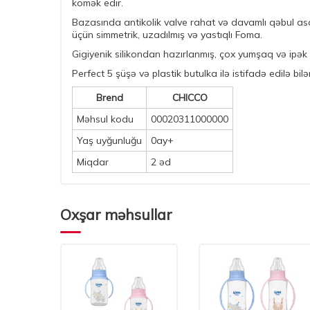
kömək edir.
Bazasında antikolik valve rahat və davamlı qəbul asan
üçün simmetrik, uzadılmış və yastıqlı Foma.
Gigiyenik silikondan hazırlanmış, çox yumşaq və ipək 
Perfect 5 şüşə və plastik butulka ilə istifadə edilə bilə
Brend
CHICCO
Məhsul kodu
00020311000000
Yaş uyğunluğu
0ay+
Miqdar
2 əd
Oxşar məhsullar