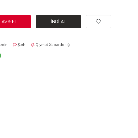
LAVƏ ET
İNDI AL
edin
Şərh
Qiymət Xəbərdarlığı