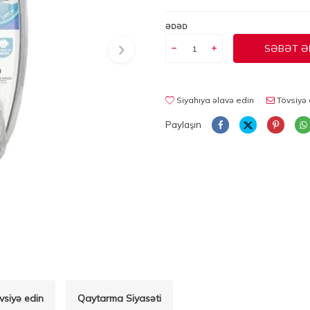
ƏDƏD
SƏBƏT Ə
Siyahıya əlavə edin
Tövsiyə 
Paylaşın
vsiyə edin
Qaytarma Siyasəti