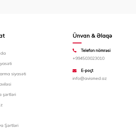
at
Ünvan & Əlaqə
Telefon nömrəsi
zda
+994503023010
iyasəti
E-poçt
arma siyasəti
info@avismed.az
aviləsi
 şərtləri
ız
 Şərtləri