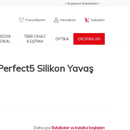
✨Karyera İmkanları✨
0
0
Favoritlərim
Hesabım
Səbətim
EDİYA
TİBBİ CİHAZ
OPTİKA
ENDİRİMLƏR
DİKAL
& EŞİTMƏ
Perfect5 Silikon Yavaş
Daha çox
Butulkalar və butulka başlıqları