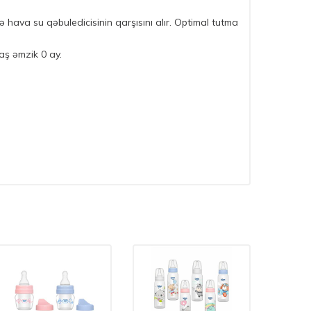
 hava su qəbuledicisinin qarşısını alır. Optimal tutma
aş əmzik 0 ay.