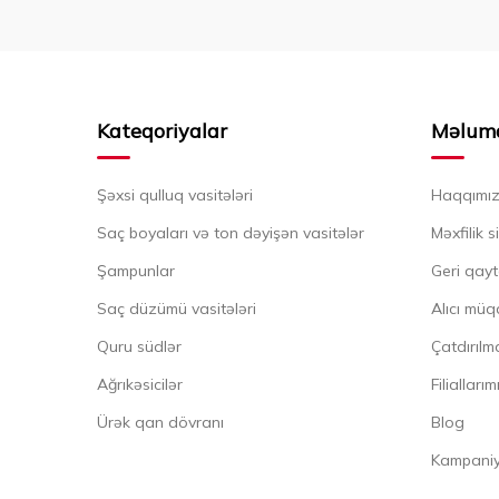
Kateqoriyalar
Məlum
Şəxsi qulluq vasitələri
Haqqımı
Saç boyaları və ton dəyişən vasitələr
Məxfilik s
Şampunlar
Geri qayt
Saç düzümü vasitələri
Alıcı müq
Quru südlər
Çatdırılma
Ağrıkəsicilər
Filiallarım
Ürək qan dövranı
Blog
Kampaniya