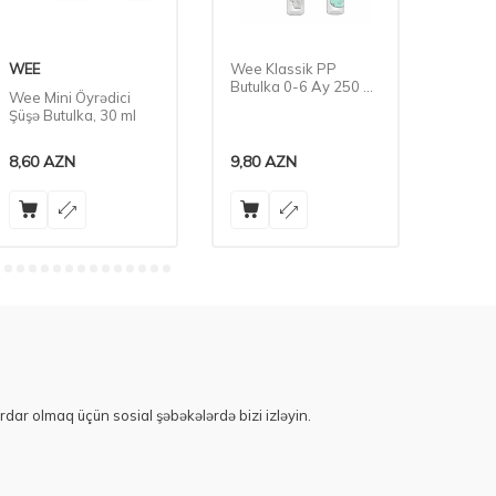
WEE
Wee Klassik PP
WEE
Butulka 0-6 Ay 250 ml
Wee Mini Öyrədici
Wee Kl
N1
Şüşə Butulka, 30 ml
Butulk
8,60
AZN
9,80
AZN
10,80
rdar olmaq üçün sosial şəbəkələrdə bizi izləyin.