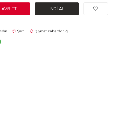
LAVƏ ET
İNDI AL
edin
Şərh
Qiymət Xəbərdarlığı