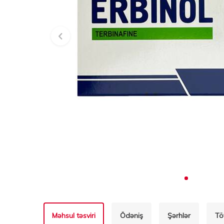
Məhsul təsviri
Ödəniş
Şərhlər
Tö