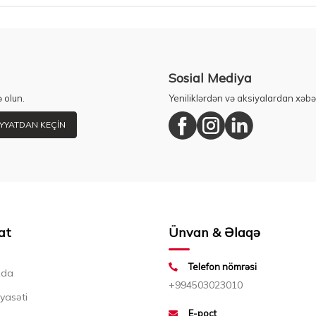
Sosial Mediya
 olun.
Yeniliklərdən və aksiyalardan xəbə
YYATDAN KEÇIN
at
Ünvan & Əlaqə
Telefon nömrəsi
zda
+994503023010
iyasəti
E-poçt