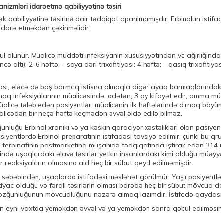
anizmləri idarəetmə qabiliyyətinə təsiri
k qabiliyyətinə təsirinə dair tədqiqat aparılmamışdır. Erbinolun istifa
idarə etməkdən çəkinməlidir.
 olunur. Müalicə müddəti infeksiyanın xüsusiyyətindən və ağırlığından 
 altı): 2-6 həftə; - saya dəri trixofitiyası: 4 həftə; - qasıq trixofiti
yası, eləcə də baş barmaq istisna olmaqla digər ayaq barmaqlarındak
aq infeksiyalarının müalicəsində, adətən, 3 ay kifayət edir, amma m
licə tələb edən pasiyentlər, müalicənin ilk həftələrində dırnaq böyümə
üalicədən bir neçə həftə keçmədən əvvəl əldə edilə bilməz.
nluğu Erbinol xroniki və ya kəskin qaraciyər xəstəlikləri olan pasiyen
entlərdə Erbinol preparatının istifadəsi tövsiyə edilmir, çünki bu qru
ş terbinafinin postmarketinq müşahidə tədqiqatında iştirak edən 314 
cəsində uşaqlardakı əlavə təsirlər yetkin insanlardakı kimi olduğu müəy
ır reaksiyaların olmasına aid heç bir sübut qeyd edilməmişdir.
səbəbindən, uşaqlarda istifadəsi məsləhət görülmür. Yaşlı pasiyentlər
ac olduğu və fərqli təsirlərin olması barədə heç bir sübut mövcud deyil
pozğunluğunun mövcüdluğunu nəzərə almaq lazımdır. İstifadə qaydası
gün eyni vaxtda yeməkdən əvvəl və ya yeməkdən sonra qəbul edilməsinə 