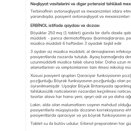
Nəqliyyat vasitələrini və digər potensial təhlükəli mex
Terbinafinin avtonəqliyyat və mexanizmləri idarə etmə
yarandıqda, pasiyent avtonəqliyyat və mexanizmləri 
ERBİNOL istifadə qaydası və dozası
Böyüklər 250 mq (1 tablet) gündə bir dəfə daxilə qəbul
müddəti: - pəncə dermatofitiyası (barmaqlararası, pəncə
müalicə müddəti 6 həftədən 3 ayadək təşkil edir.
3 aydan az müalicə müddəti, əl dırnaqlarının infeksi
pasiyentlərdə nəzərdə tutulub. Ayaq barmağında dırn
uzunmüddətli müalicə tələb oluna bilər. Daha uzun müa
əlamətlərinin və simptomlarının tam itməsi mikoloji m
Xüsusi pasiyent qrupları Qaraciyər funksiyasının pozğu
pozğunluğu Böyrək funksiyasının pozğunluğu olan pasiy
öyrənilməmişdir. Uşaqlar Böyük Britaniyada aparılmı
təhlükəsizlik nəticələrinin nəzərdən keçirilməsi nəti
təsirlər əlavə hər hansı yeni, qeyri-adi və ya daha ağ
Lakin, əldə olan məlumatların sayının məhdud olduğu 
pasiyentlərlə müqayisədə dozanın korreksiyasına ehtiy
pasiyentlərdə qaraciyər və ya böyrək funksiyasının 
Tablet su ilə bütöv udulur; Erbinol preparatının hər 