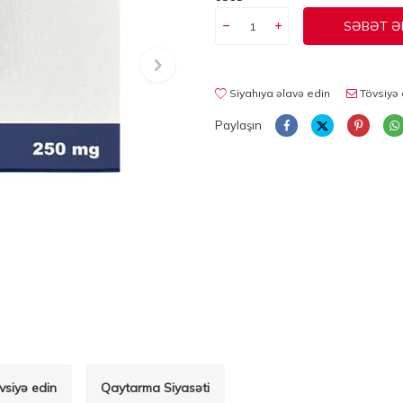
SƏBƏT Ə
Siyahıya əlavə edin
Tövsiyə 
Paylaşın
vsiyə edin
Qaytarma Siyasəti