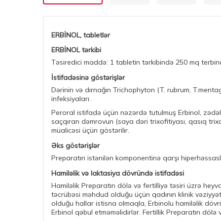
ERBİNOL, tabletlər
ERBİNOL tərkibi
Təsiredici maddə: 1 tabletin tərkibində 250 mq terbinaf
İstifadəsinə göstərişlər
Dərinin və dırnağın Trichophyton (T. rubrum, T.ment
infeksiyaları.
Peroral istifadə üçün nəzərdə tutulmuş Erbinol, zədə
saçqıran dəmrovun (saya dəri trixofitiyası, qasıq trix
müalicəsi üçün göstərilir.
Əks göstərişlər
Preparatın istənilən komponentinə qarşı hiperhəssaslıq
Hamiləlik və laktasiya dövründə istifadəsi
Hamiləlik Preparatın dölə və fertilliyə təsiri üzrə he
təcrübəsi məhdud olduğu üçün qadının klinik vəziyyət
olduğu hallar istisna olmaqla, Erbinolu hamiləlik dö
Erbinol qəbul etməməlidirlər. Fertillik Preparatın dölə