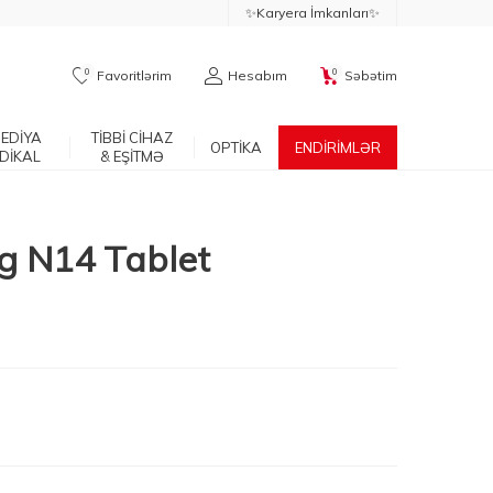
✨Karyera İmkanları✨
0
0
Favoritlərim
Hesabım
Səbətim
EDİYA
TİBBİ CİHAZ
OPTİKA
ENDİRİMLƏR
DİKAL
& EŞİTMƏ
g N14 Tablet