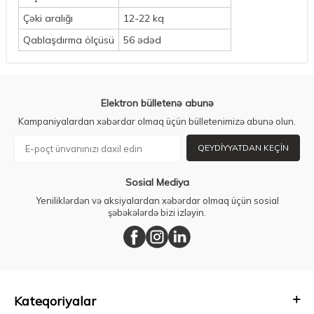
Çəki aralığı
12-22 kq
Qablaşdırma ölçüsü
56 ədəd
Elektron bülletenə abunə
Kampaniyalardan xəbərdar olmaq üçün bülletenimizə abunə olun.
QEYDIYYATDAN KEÇIN
Sosial Mediya
Yeniliklərdən və aksiyalardan xəbərdar olmaq üçün sosial
şəbəkələrdə bizi izləyin.
Kateqoriyalar