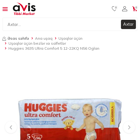
0
0
Axtar
Əsas səhifə
Ana uşaq
Uşaqlar üçün
Uşaqlar üçün bezlər və salfetlər
Huggies 3635 Ultra Comfort 5 12-22KQ N56 Oglan