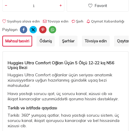
Favorit
Siyahıya əlavə edin
Tövsiyə edin
Şərh
Qiymət Xəbərdarlığı
Paylaşın
Məhsul təsviri
Ödəniş
Şərhlər
Tövsiyə edin
Qaytarm
Huggies Ultra Comfort Oğlan Üçün 5 Ölçü 12-22 kq N56
Uşaq Bezi
Huggies Ultra Comfort oğlanlar üçün seriyası anatomik
xüsusiyyətlərə uyğun hazırlanmış gündəlik uşaq bezi
məhsuludur.
Hava yastıqlı sorucu qat, üç sorucu kanal, xüsusi cib və
ikiqat kənarcıqlar uzunmüddətli qoruma hissini dəstəkləyir.
Tərkib və istifadə qaydası
Tərkib: 360° yumşaq qatlar, hava yastıqlı sorucu sistem, üç
sorucu kanal, ikiqat qoruyucu kənarcıqlar və bel hissəsində
xüsusi cib.