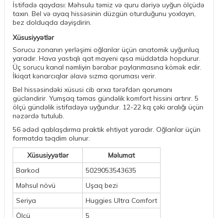
İstifadə qaydası: Məhsulu təmiz və quru dəriyə uyğun ölçüdə
taxın. Bel və ayaq hissəsinin düzgün oturduğunu yoxlayın,
bez dolduqda dəyişdirin.
Xüsusiyyətlər
Sorucu zonanın yerləşimi oğlanlar üçün anatomik uyğunluq
yaradır. Hava yastıqlı qat mayeni qısa müddətdə hopdurur.
Üç sorucu kanal nəmliyin bərabər paylanmasına kömək edir.
İkiqat kənarcıqlar əlavə sızma qoruması verir.
Bel hissəsindəki xüsusi cib arxa tərəfdən qorumanı
gücləndirir. Yumşaq təmas gündəlik komfort hissini artırır. 5
ölçü gündəlik istifadəyə uyğundur. 12-22 kq çəki aralığı üçün
nəzərdə tutulub.
56 ədəd qablaşdırma praktik ehtiyat yaradır. Oğlanlar üçün
formatda təqdim olunur.
Xüsusiyyətlər
Məlumat
Barkod
5029053543635
Məhsul növü
Uşaq bezi
Seriya
Huggies Ultra Comfort
Ölçü
5