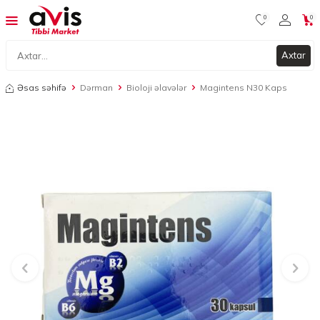
0
0
Axtar
Əsas səhifə
Dərman
Bioloji əlavələr
Magintens N30 Kaps