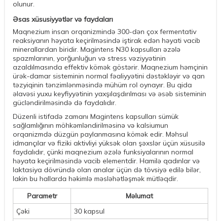
olunur.
Əsas xüsusiyyətlər və faydaları
Maqnezium insan orqanizmində 300-dən çox fermentativ
reaksiyanın həyata keçirilməsində iştirak edən həyati vacib
minerallardan biridir. Magintens N30 kapsulları əzələ
spazmlarının, yorğunluğun və stress vəziyyətinin
azaldılmasında effektiv kömək göstərir. Maqnezium həmçinin
ürək-damar sisteminin normal fəaliyyətini dəstəkləyir və qan
təzyiqinin tənzimlənməsində mühüm rol oynayır. Bu qida
əlavəsi yuxu keyfiyyətinin yaxşılaşdırılması və əsəb sisteminin
gücləndirilməsində də faydalıdır.
Düzenli istifadə zamanı Magintens kapsulları sümük
sağlamlığının möhkəmləndirilməsinə və kalsiumun
orqanizmdə düzgün paylanmasına kömək edir. Məhsul
idmançılar və fiziki aktivliyi yüksək olan şəxslər üçün xüsusilə
faydalıdır, çünki maqnezium əzələ funksiyalarının normal
həyata keçirilməsində vacib elementdir. Hamilə qadınlar və
laktasiya dövründə olan analar üçün də tövsiyə edilə bilər,
lakin bu hallarda həkimlə məsləhətləşmək mütləqdir.
Parametr
Məlumat
Çəki
30 kapsul