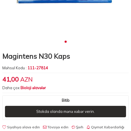
Magintens N30 Kaps
Məhsul Kodu :
111-27814
41,00
AZN
Daha çox
Bioloji əlavələr
Bitib
Stokda olanda mənə xəbər verin.
Siyahıya əlavə edin
Tövsiyə edin
Şərh
Qiymət Xəbərdarlığı