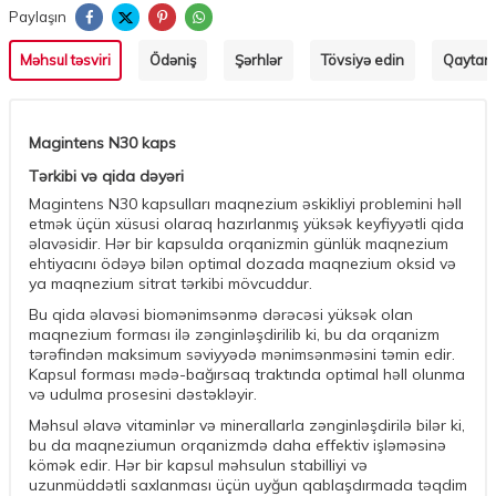
Paylaşın
Məhsul təsviri
Ödəniş
Şərhlər
Tövsiyə edin
Qaytarm
Magintens N30 kaps
Tərkibi və qida dəyəri
Magintens N30 kapsulları maqnezium əskikliyi problemini həll
etmək üçün xüsusi olaraq hazırlanmış yüksək keyfiyyətli qida
əlavəsidir. Hər bir kapsulda orqanizmin günlük maqnezium
ehtiyacını ödəyə bilən optimal dozada maqnezium oksid və
ya maqnezium sitrat tərkibi mövcuddur.
Bu qida əlavəsi biomənimsənmə dərəcəsi yüksək olan
maqnezium forması ilə zənginləşdirilib ki, bu da orqanizm
tərəfindən maksimum səviyyədə mənimsənməsini təmin edir.
Kapsul forması mədə-bağırsaq traktında optimal həll olunma
və udulma prosesini dəstəkləyir.
Məhsul əlavə vitaminlər və minerallarla zənginləşdirilə bilər ki,
bu da maqneziumun orqanizmdə daha effektiv işləməsinə
kömək edir. Hər bir kapsul məhsulun stabilliyi və
uzunmüddətli saxlanması üçün uyğun qablaşdırmada təqdim