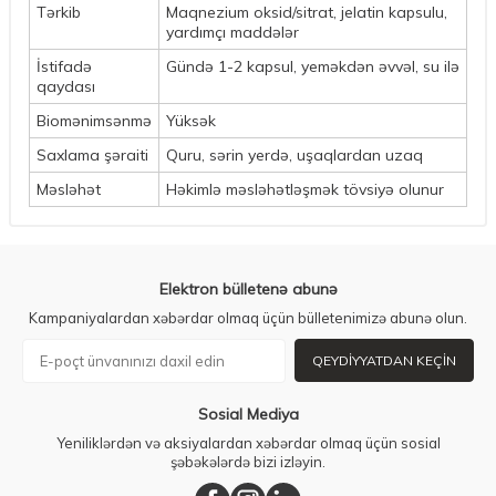
Tərkib
Maqnezium oksid/sitrat, jelatin kapsulu,
yardımçı maddələr
İstifadə
Gündə 1-2 kapsul, yeməkdən əvvəl, su ilə
qaydası
Biomənimsənmə
Yüksək
Saxlama şəraiti
Quru, sərin yerdə, uşaqlardan uzaq
Məsləhət
Həkimlə məsləhətləşmək tövsiyə olunur
Elektron bülletenə abunə
Kampaniyalardan xəbərdar olmaq üçün bülletenimizə abunə olun.
QEYDIYYATDAN KEÇIN
Sosial Mediya
Yeniliklərdən və aksiyalardan xəbərdar olmaq üçün sosial
şəbəkələrdə bizi izləyin.