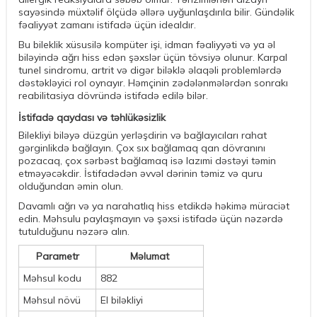
sayəsində müxtəlif ölçüdə əllərə uyğunlaşdırıla bilir. Gündəlik
fəaliyyət zamanı istifadə üçün idealdır.
Bu bileklik xüsusilə kompüter işi, idman fəaliyyəti və ya əl
biləyində ağrı hiss edən şəxslər üçün tövsiyə olunur. Karpal
tunel sindromu, artrit və digər biləklə əlaqəli problemlərdə
dəstəkləyici rol oynayır. Həmçinin zədələnmələrdən sonrakı
reabilitasiya dövründə istifadə edilə bilər.
İstifadə qaydası və təhlükəsizlik
Bilekliyi biləyə düzgün yerləşdirin və bağlayıcıları rahat
gərginlikdə bağlayın. Çox sıx bağlamaq qan dövranını
pozacaq, çox sərbəst bağlamaq isə lazımi dəstəyi təmin
etməyəcəkdir. İstifadədən əvvəl dərinin təmiz və quru
olduğundan əmin olun.
Davamlı ağrı və ya narahatlıq hiss etdikdə həkimə müraciət
edin. Məhsulu paylaşmayın və şəxsi istifadə üçün nəzərdə
tutulduğunu nəzərə alın.
Parametr
Məlumat
Məhsul kodu
882
Məhsul növü
El biləkliyi