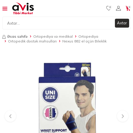
0
0
Axtar
Əsas səhifə
Ortopediya və medikal
Ortopediya
Ortopedik dəstək məhsulları
Nexus 882 el üçün Bileklik