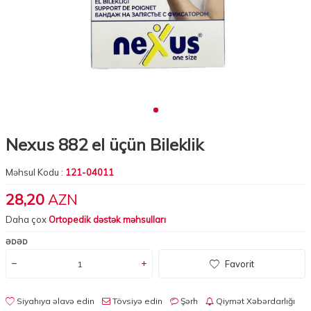
Nexus 882 el üçün Bileklik
Məhsul Kodu :
121-04011
28,20
AZN
Daha çox
Ortopedik dəstək məhsulları
ƏDƏD
Favorit
Siyahıya əlavə edin
Tövsiyə edin
Şərh
Qiymət Xəbərdarlığı