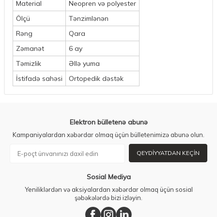
Material
Neopren və polyester
Ölçü
Tənzimlənən
Rəng
Qara
Zəmanət
6 ay
Təmizlik
Əllə yuma
İstifadə sahəsi
Ortopedik dəstək
Elektron bülletenə abunə
Kampaniyalardan xəbərdar olmaq üçün bülletenimizə abunə olun.
QEYDIYYATDAN KEÇIN
Sosial Mediya
Yeniliklərdən və aksiyalardan xəbərdar olmaq üçün sosial
şəbəkələrdə bizi izləyin.