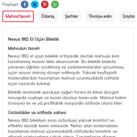
Paylaşın
Məhsul təsviri
Ödəniş
Şərhlər
Tövsiyə edin
Qaytarm
Nexus 882 El Üçün Bileklik
Məhsulun təsviri
Nexus 882 el üçün bileklik ortopedik dəstək məhsulu kimi
hazırlanmış müasir tibbi aksesuardır. Bu bileklik biləkdə
yaranan ağrıları azaltmaq və zədələnmələrdən qorunmaq
üçün xüsusi olaraq dizayn edilmişdir. Yüksək keyfiyyətli
materiallardan hazırlanan məhsul uzunmüddətli istifadə
üçün nəzərdə tutulub.
Bileklik anatomik quruluşa uyğun forma ilə biləyi düzgün
mövqedə saxlayır və lazımi dəstəyi təmin edir. Məhsul həkim
tövsiyəsi ilə və ya profilaktik məqsədlə istifadə oluna bilər.
Üstünlüklər və istifadə sahəsi
Nexus 882 bilekliyin əsas üstünlüyü yüksək komfort və
effektiv dəstək təmin etməsidir. Nəfəs alan materialdan
hazırlanan məhsul uzunmüddətli istifadədə tərlətmir və
allergik reaksiyalara səbəb olmur. Tənzimlənən dizayn