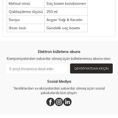
Məhsul növü
Saç baxım kondisioneri
Qablaşdırma ölçüsü
250 ml
Seriya
Argan Yağı & Keratin
Əsas təsir
Gündəlik saç baxımı
Elektron bülletenə abunə
Kampaniyalardan xəbərdar olmaq üçün bülletenimizə abunə olun.
QEYDIYYATDAN KEÇIN
Sosial Mediya
Yeniliklərdən və aksiyalardan xəbərdar olmaq üçün sosial
şəbəkələrdə bizi izləyin.