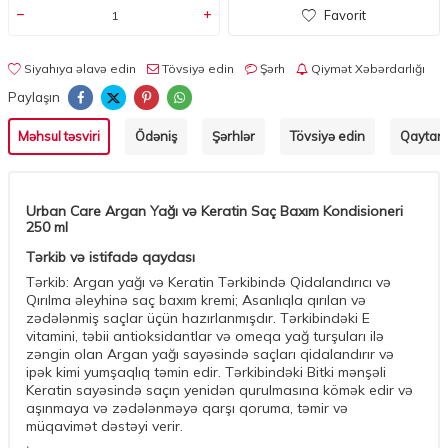
Favorit
Siyahıya əlavə edin
Tövsiyə edin
Şərh
Qiymət Xəbərdarlığı
Paylaşın
Məhsul təsviri
Ödəniş
Şərhlər
Tövsiyə edin
Qaytarm
Urban Care Argan Yağı və Keratin Saç Baxım Kondisioneri
250 ml
Tərkib və istifadə qaydası
Tərkib: Argan yağı və Keratin Tərkibində Qidalandırıcı və
Qırılma əleyhinə saç baxım kremi; Asanlıqla qırılan və
zədələnmiş saçlar üçün hazırlanmışdır. Tərkibindəki E
vitamini, təbii antioksidantlar və omeqa yağ turşuları ilə
zəngin olan Argan yağı sayəsində saçları qidalandırır və
ipək kimi yumşaqlıq təmin edir. Tərkibindəki Bitki mənşəli
Keratin sayəsində saçın yenidən qurulmasına kömək edir və
aşınmaya və zədələnməyə qarşı qoruma, təmir və
müqavimət dəstəyi verir.