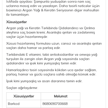
İstifadə qaydası: Şampunla yuduqdan sonra nəm saç
uclarına masaj edin və yaxalayın. Daha təsirli nəticələr üçün
baxımınızı Argan Yağı & Keratin Seriyasının digər məhsulları
ilə tamamlayın.
Xüsusiyyətlər
Argan yağı və Keratin Tərkibində Qidalandırıcı və Qırılma
əleyhinə saç baxım kremi; Asanlıqla qırılan və zədələnmiş
saçlar üçün hazırlanmışdır.
Xüsusi hazırlanmış formulası uzun, cansız və asanlıqla qırılan
saçları daha hamar və parlaq edir.
Tərkibindəki E vitamini, təbii antioksidantlar və omeqa yağ
turşuları ilə zəngin olan Argan yağı sayəsində saçları
qidalandırır və ipək kimi yumşaqlıq təmin edir.
Hamarlaşdırıcı təsiri sayəsində kökdən uca qədər sağlam,
parlaq, hamar və güclü saçlara sahib olmağa kömək edir.
İpək kimi yumşaqlıq və asan daranma təmin edir.
Saçları ağırlaşdırmır.
Xüsusiyyətlər
Məlumat
Barkod
8680690700668