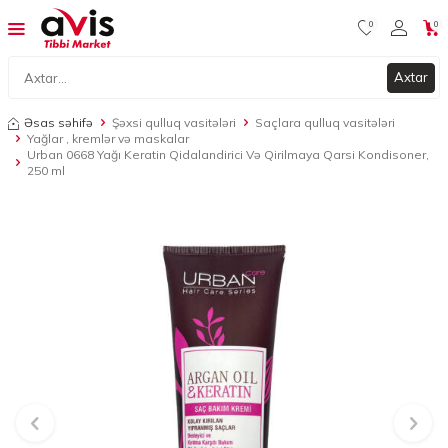
0
0
Axtar
Əsas səhifə
Şəxsi qulluq vasitələri
Saçlara qulluq vasitələri
Yağlar , kremlər və maskalar
Urban 0668 Yağı Keratin Qidalandirici Və Qirilmaya Qarsi Kondisoner,
250 ml