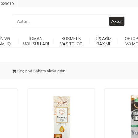
3023010
Axtar
İN VƏ
İDMAN
KOSMETİK
DİŞ AĞIZ
ORTOP
AMLIQ
MƏHSULLARI
VASİTƏLƏR
BAXIMI
VƏ ME
Seçin və Səbətə əlavə edin