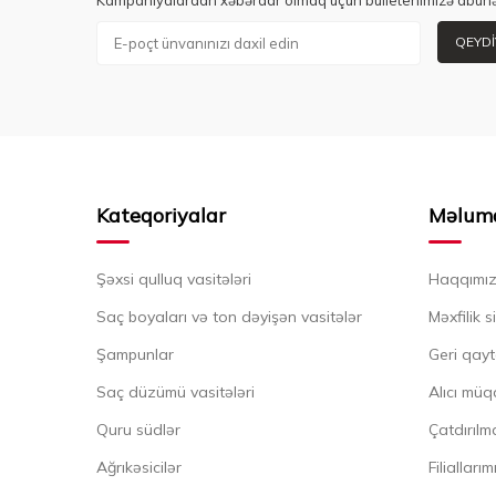
Kampaniyalardan xəbərdar olmaq üçün bülletenimizə abunə
QEYDI
Kateqoriyalar
Məlum
Şəxsi qulluq vasitələri
Haqqımı
Saç boyaları və ton dəyişən vasitələr
Məxfilik s
Şampunlar
Geri qayt
Saç düzümü vasitələri
Alıcı müq
Quru südlər
Çatdırılma
Ağrıkəsicilər
Filiallarım