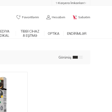
✨Karyera İmkanları✨
0
0
Favoritlərim
Hesabım
Səbətim
EDİYA
TİBBİ CİHAZ
OPTİKA
ENDİRİMLƏR
DİKAL
& EŞİTMƏ
Görünüş :