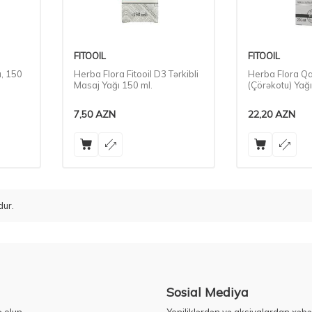
FITOOIL
FITOOIL
ı, 150
Herba Flora Fitooil D3 Tərkibli
Herba Flora Qa
Masaj Yağı 150 ml.
(Çörəkotu) Yağı
7,50
AZN
22,20
AZN
ur.
Sosial Mediya