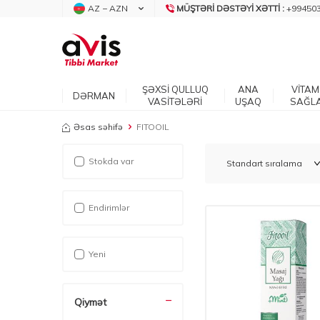
AZ − AZN
MÜŞTƏRI DƏSTƏYI XƏTTI :
+99450
ŞƏXSİ QULLUQ
ANA
VİTAM
DƏRMAN
VASİTƏLƏRİ
UŞAQ
SAĞL
Əsas səhifə
FITOOIL
Stokda var
Endirimlər
Yeni
Qiymət