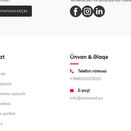
 olun.
Yeniliklərdən və aksiyalardan xəbə
YYATDAN KEÇIN
at
Ünvan & Əlaqə
Telefon nömrəsi
zda
+994503023010
iyasəti
E-poçt
arma siyasəti
info@avismed.az
aviləsi
 şərtləri
ız