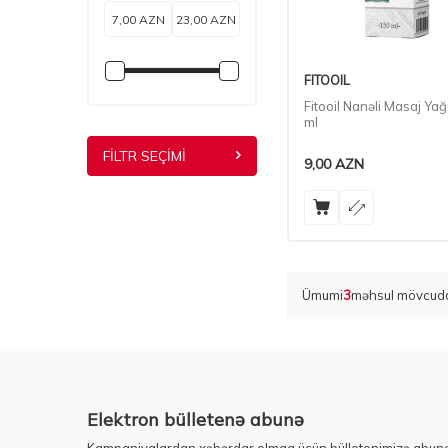
FITOOIL
Fitooil Nanəli Masaj Yağ
ml
FILTR SEÇIMI
9,00
AZN
Ümumi
3
məhsul mövcudd
Elektron bülletenə abunə