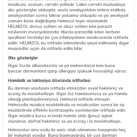
müalicəsi, əsasən, cərrahi yolladır. Lakin cərrahi müdaxiləyə
əks göstərişlər olduqda, xəstə əməliyyatdan imtina etdikdə,
əməliyyatdan sonra təkrar yoluxma olduqda və ya əməliyyat
zamanı kista dağıldıqda Helmizol təyin olunmalıdır.
HELMIZOL donuz soliteri və öküz soliteri kimi parazit
növlərinin invaziyalarında, itlərdə parazitlik edən lentvari
qurdların törətdiyi bir çox infeksiyaların müalicəsində istifadə
edilir. HELMIZOL bu istifadə təlimatında qeyd edilməmiş digər
məqsədlər üçün də istifadə edilə bilər.
Əks göstərişlər
Əgər Sizdə albendazola və ya mebendazol kimi buna
bənzər dərmanlara qarşı allergiya (yüksək həssaslıq) varsa.
Hamiləlik və laktasiya dövründə istifadəsi
Bu dərman vasitəsini istifadə etməzdən əvvəl həkiminiz və
əczaçı ilə məsləhətləşin. Əgər Siz hamiləsinizsə və ya hamilə
olmağı planlaşdırırsınızsa, Helmizol istifadə etməyin.
Helmizolla müalicə müddətində və müalicədən sonra bir ay
müddətində effektiv kontraseptiv vasitələrdən istifadə edin.
Əgər müalicə kursu ərzində hamilə oldu ğunuz aşkar
olunarsa, dərhal həkiminiz və ya əczaçı i lə məsləhətləşin.
Helmizolun ana südü ilə xaric olub-olmaması haqqında heç
bir məlumat yoxdur. Buna baxmayaraq, bir çox dərman