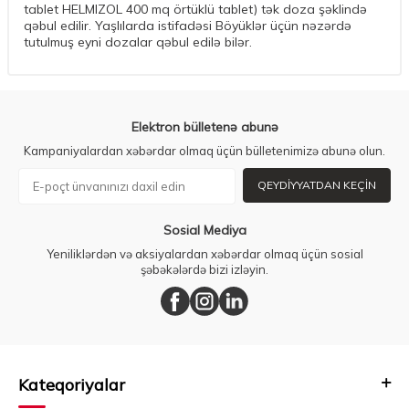
tablet HELMIZOL 400 mq örtüklü tablet) tək doza şəklində
qəbul edilir. Yaşlılarda istifadəsi Böyüklər üçün nəzərdə
tutulmuş eyni dozalar qəbul edilə bilər.
Elektron bülletenə abunə
Kampaniyalardan xəbərdar olmaq üçün bülletenimizə abunə olun.
QEYDIYYATDAN KEÇIN
Sosial Mediya
Yeniliklərdən və aksiyalardan xəbərdar olmaq üçün sosial
şəbəkələrdə bizi izləyin.
Kateqoriyalar