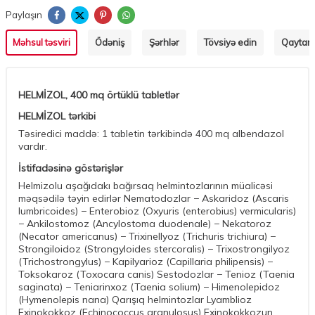
Paylaşın
Məhsul təsviri
Ödəniş
Şərhlər
Tövsiyə edin
Qaytarm
HELMİZOL, 400 mq örtüklü tabletlər
HELMİZOL tərkibi
Təsiredici maddə: 1 tabletin tərkibində 400 mq albendazol
vardır.
İstifadəsinə göstərişlər
Helmizolu aşağıdakı bağırsaq helmintozlarının müalicəsi
məqsədilə təyin edirlər Nematodozlar − Askaridoz (Ascaris
lumbricoides) − Enterobioz (Oxyuris (enterobius) vermicularis)
− Ankilostomoz (Ancylostoma duodenale) − Nekatoroz
(Necator americanus) − Trixinellyoz (Trichuris trichiura) −
Strongiloidoz (Strongyloides stercoralis) − Trixostrongilyoz
(Trichostrongylus) − Kapilyarioz (Capillaria philipensis) −
Toksokaroz (Toxocara canis) Sestodozlar − Tenioz (Taenia
saginata) − Teniarinxoz (Taenia solium) − Himenolepidoz
(Hymenolepis nana) Qarışıq helmintozlar Lyamblioz
Exinokokkoz (Echinococcus granulosus) Exinokokkozun