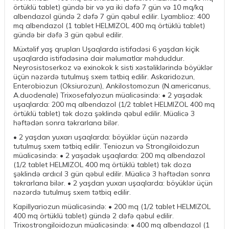
örtüklü tablet) gündə bir və ya iki dəfə 7 gün və 10 mq/kq
albendazol gündə 2 dəfə 7 gün qəbul edilir. Lyamblioz: 400
mq albendazol (1 tablet HELMIZOL 400 mq örtüklü tablet)
gündə bir dəfə 3 gün qəbul edilir.
Müxtəlif yaş qrupları Uşaqlarda istifadəsi 6 yaşdan kiçik
uşaqlarda istifadəsinə dair məlumatlar məhduddur.
Neyrosistoserkoz və exinokok k sisti xəstəliklərində böyüklər
üçün nəzərdə tutulmuş sxem tətbiq edilir. Askaridozun,
Enterobiozun (Oksiurozun), Ankilostomozun (N.americanus,
A.duodenale) Trixosefalyozun müalicəsində: • 2 yaşadək
uşaqlarda: 200 mq albendazol (1/2 tablet HELMIZOL 400 mq
örtüklü tablet) tək doza şəklində qəbul edilir. Müalicə 3
həftədən sonra təkrarlana bilər.
• 2 yaşdan yuxarı uşaqlarda: böyüklər üçün nəzərdə
tutulmuş sxem tətbiq edilir. Teniozun və Strongiloidozun
müalicəsində: • 2 yaşadək uşaqlarda: 200 mq albendazol
(1/2 tablet HELMIZOL 400 mq örtüklü tablet) tək doza
şəklində ardıcıl 3 gün qəbul edilir. Müalicə 3 həftədən sonra
təkrarlana bilər. • 2 yaşdan yuxarı uşaqlarda: böyüklər üçün
nəzərdə tutulmuş sxem tətbiq edilir.
Kapillyariozun müalicəsində: • 200 mq (1/2 tablet HELMIZOL
400 mq örtüklü tablet) gündə 2 dəfə qəbul edilir.
Trixostrongiloidozun müalicəsində: • 400 mq albendazol (1