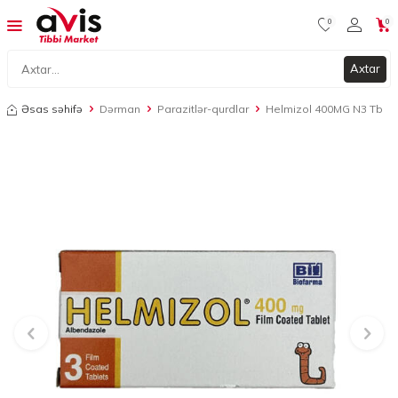
0
0
Axtar
Əsas səhifə
Dərman
Parazitlər-qurdlar
Helmizol 400MG N3 Tb