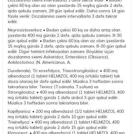
Dozalanma sxemi intervallarla 3 dəfə təkrar edilir. • Bədən
çəkisi 60 kq-dan az olan şəxslərdə 15 mq/kq gündə 2 dəfə,
qida qəbulu zamanı, 28 gün qəbul edilir. Daha sonra 14 gün
fasilə verilir. Dozalanma sxemi intervallarla 3 dəfə təkrar
edilir.
Neyrosistoserkoz • Bədən çəkisi 60 kq və daha artıq olan
şəxslərdə 400 mq gündə 2 dəfə, qida qəbulu zamanı, 8-30
gün qəbul edilir. • Bədən çəkisi 60 kq-dan az olan şəxslərdə
15 mq/kq gündə 2 dəfə, qida qəbulu zamanı, 8-30 gün qəbul
edilir. Digər helmint infeksiyaları zamanı: Böyüklər üçün
dozalanma sxemi Askaridoz, Enterobioz (Oksiuroz),
Ankilostomoz (N. Americanus, A.
Duodenale), Tri xosefalyoz, Trixostrongiloidoz: • 400 mq
albendazol (1 tablet HELMIZOL 400 mq örtüklü tablet) tək
doza olaraq bir dəfə qəbul edilir. Müalicə 3 həftədən sonra
təkrarlana bilər. Tenioz (T.sainata, T.solium) və
Strongiloidoz: • 400 mq albendazol (1 tablet HELMIZOL 400
mq örtüklü tablet) gündə 1 dəfə ardıcıl 3 gün qəbul edilir.
Müalicə 3 həftədən sonra təkrarlana bilər.
Kapillyarioz: • 200 mq albendazol (1/2 tablet HELMIZOL 400
mq örtüklü tablet) gündə 2 dəfə 10 gün qəbul edilir.
Trixinellyoz: • 400 mq albendazol (1 tablet HELMIZOL 400
mq örtüklü tablet) gündə 2 dəfə 15 gün qəbul edilir.
Klonorxoz: • 400 mq albendazol (1 tablet HELMIZOL 400 mq