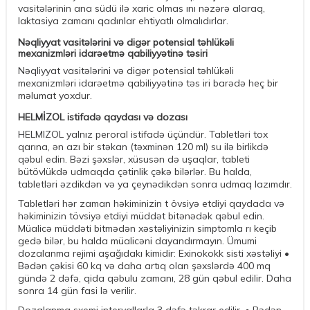
vasitələrinin ana südü ilə xaric olmas ını nəzərə alaraq,
laktasiya zamanı qadınlar ehtiyatlı olmalıdırlar.
Nəqliyyat vasitələrini və digər potensial təhlükəli
mexanizmləri idarəetmə qabiliyyətinə təsiri
Nəqliyyat vasitələrini və digər potensial təhlükəli
mexanizmləri idarəetmə qabiliyyətinə təs iri barədə heç bir
məlumat yoxdur.
HELMİZOL istifadə qaydası və dozası
HELMIZOL yalnız peroral istifadə üçündür. Tabletləri tox
qarına, ən azı bir stəkan (təxminən 120 ml) su ilə birlikdə
qəbul edin. Bəzi şəxslər, xüsusən də uşaqlar, tableti
bütövlükdə udmaqda çətinlik çəkə bilərlər. Bu halda,
tabletləri əzdikdən və ya çeynədikdən sonra udmaq lazımdır.
Tabletləri hər zaman həkiminizin t övsiyə etdiyi qaydada və
həkiminizin tövsiyə etdiyi müddət bitənədək qəbul edin.
Müalicə müddəti bitmədən xəstəliyinizin simptomla rı keçib
gedə bilər, bu halda müalicəni dayandırmayın. Ümumi
dozalanma rejimi aşağıdakı kimidir: Exinokokk sisti xəstəliyi •
Bədən çəkisi 60 kq və daha artıq olan şəxslərdə 400 mq
gündə 2 dəfə, qida qəbulu zamanı, 28 gün qəbul edilir. Daha
sonra 14 gün fasi lə verilir.