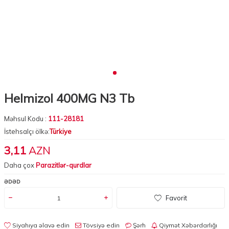
Helmizol 400MG N3 Tb
Məhsul Kodu :
111-28181
İstehsalçı ölkə:
Türkiye
3,11
AZN
Daha çox
Parazitlər-qurdlar
ƏDƏD
Favorit
Siyahıya əlavə edin
Tövsiyə edin
Şərh
Qiymət Xəbərdarlığı