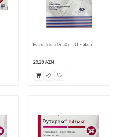
Esafosfina 5 Qr 50 ml N1 Flakon
28,28
AZN