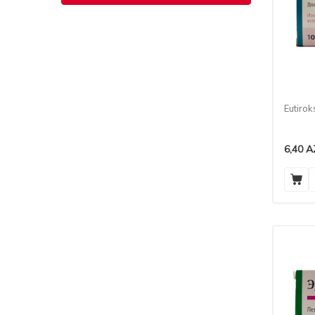
Eutiro
6,40
A