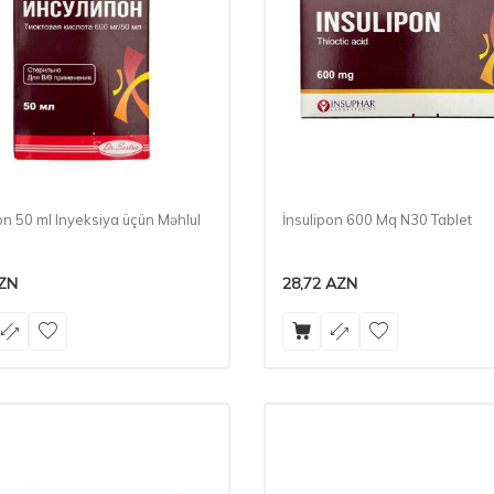
on 50 ml Inyeksiya üçün Məhlul
İnsulipon 600 Mq N30 Tablet
ZN
28,72
AZN