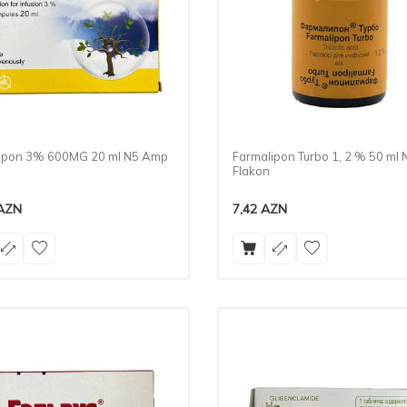
ipon 3% 600MG 20 ml N5 Amp
Farmalipon Turbo 1, 2 % 50 ml 
Flakon
AZN
7,42
AZN