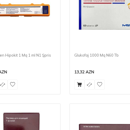
n Hipokit 1 Mq 1 ml N1 Şpris
Glukofaj 1000 Mq N60 Tb
AZN
13,32
AZN