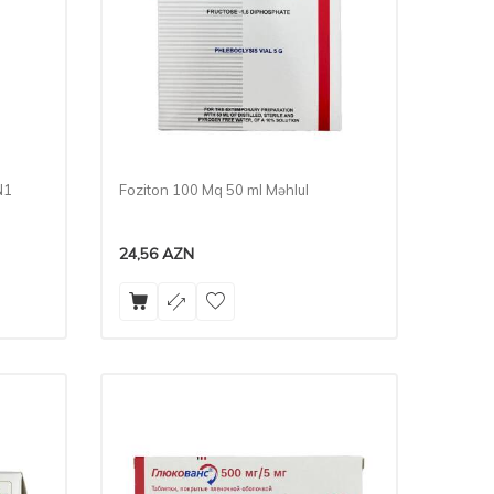
N1
Foziton 100 Mq 50 ml Məhlul
24,56
AZN