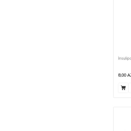
İnsulip
8,00
A