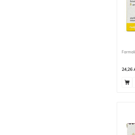
Farmal
24,26