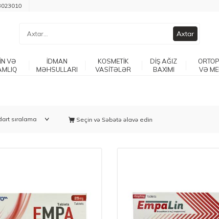
3023010
Axtar
İN VƏ
İDMAN
KOSMETİK
DİŞ AĞIZ
ORTOP
AMLIQ
MƏHSULLARI
VASİTƏLƏR
BAXIMI
VƏ ME
Seçin və Səbətə əlavə edin