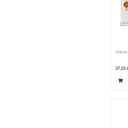
Galvus
27,23