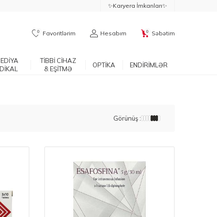
✨Karyera İmkanları✨
0
0
Favoritlərim
Hesabım
Səbətim
EDİYA
TİBBİ CİHAZ
OPTİKA
ENDİRİMLƏR
DİKAL
& EŞİTMƏ
Görünüş :