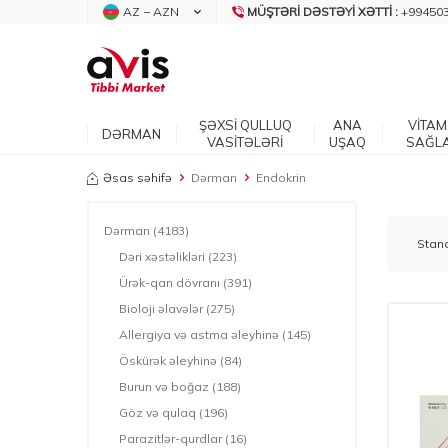
AZ − AZN
MÜŞTƏRI DƏSTƏYI XƏTTI :
+99450
ŞƏXSİ QULLUQ
ANA
VİTAM
DƏRMAN
VASİTƏLƏRİ
UŞAQ
SAĞL
Əsas səhifə
Dərman
Endokrin
Dərman
(4183)
Dəri xəstəlikləri
(223)
Ürək-qan dövranı
(391)
Bioloji əlavələr
(275)
Allergiya və astma əleyhinə
(145)
Öskürək əleyhinə
(84)
Burun və boğaz
(188)
Göz və qulaq
(196)
Parazitlər-qurdlar
(16)