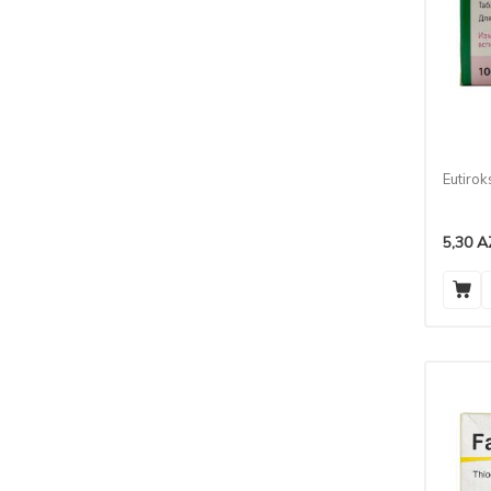
Eutiro
5,30
A