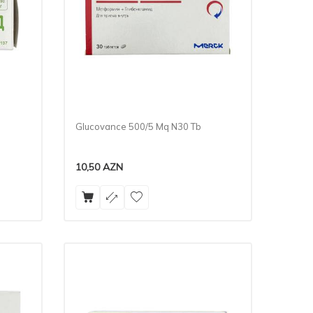
Glucovance 500/5 Mq N30 Tb
10,50
AZN