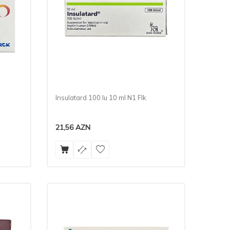
Insulatard 100 Iu 10 ml N1 Flk
21,56
AZN