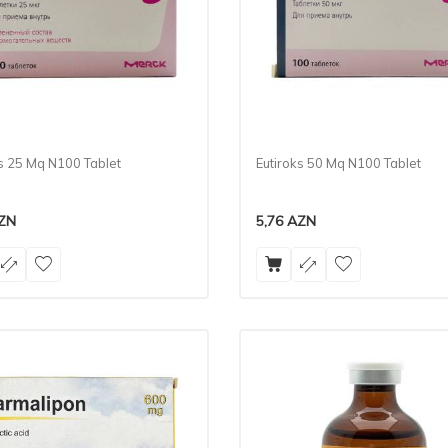
ks 25 Mq N100 Tablet
Eutiroks 50 Mq N100 Tablet
ZN
5,76
AZN