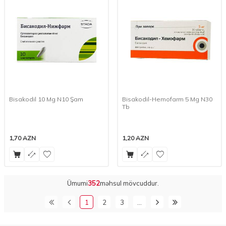
Bisakodil 10 Mg N10 Şam
Bisakodil-Hemofarm 5 Mg N30
Tb
1,70
AZN
1,20
AZN
Ümumi
352
məhsul mövcuddur.
1
2
3
…