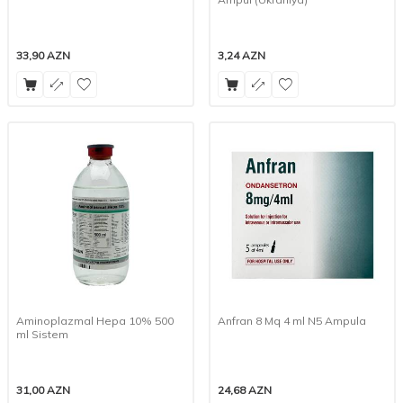
33,90
AZN
3,24
AZN
Aminoplazmal Hepa 10% 500
Anfran 8 Mq 4 ml N5 Ampula
ml Sistem
31,00
AZN
24,68
AZN