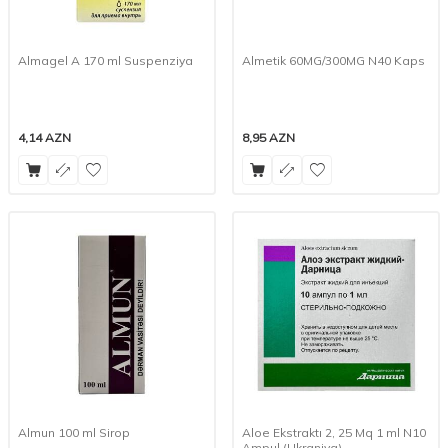
Almagel A 170 ml Suspenziya
Almetik 60MG/300MG N40 Kaps
4,14
AZN
8,95
AZN
Almun 100 ml Sirop
Aloe Ekstraktı 2, 25 Mq 1 ml N10
Ampul (Ukraniya)