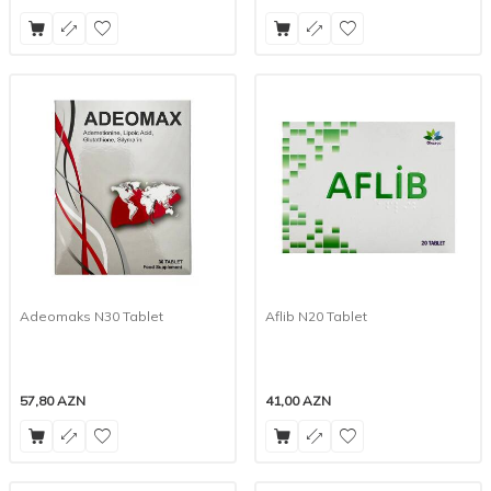
Adeomaks N30 Tablet
Aflib N20 Tablet
57,80
AZN
41,00
AZN