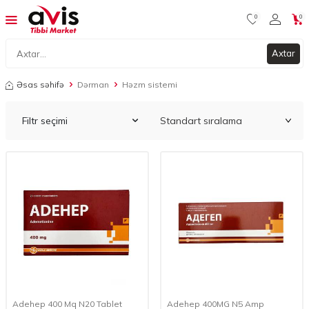
0
0
Axtar
Əsas səhifə
Dərman
Həzm sistemi
Filtr seçimi
Adehep 400 Mq N20 Tablet
Adehep 400MG N5 Amp