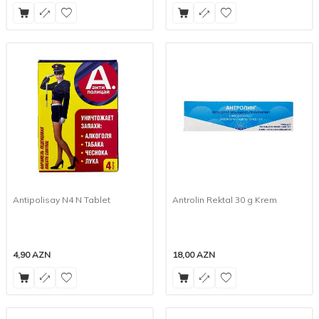
Antipolisay N4 N Tablet
Antrolin Rektal 30 g Krem
4,90
AZN
18,00
AZN