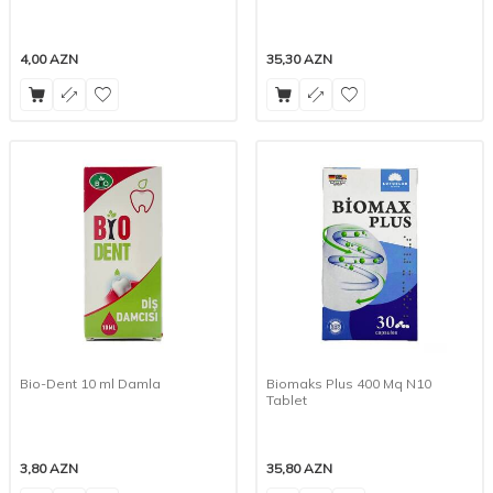
4,00
AZN
35,30
AZN
Bio-Dent 10 ml Damla
Biomaks Plus 400 Mq N10
Tablet
3,80
AZN
35,80
AZN