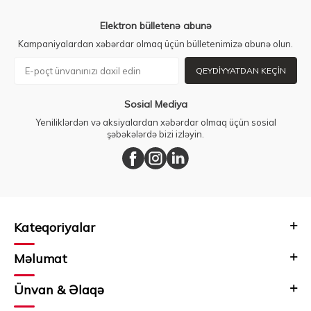
Elektron bülletenə abunə
Kampaniyalardan xəbərdar olmaq üçün bülletenimizə abunə olun.
QEYDIYYATDAN KEÇIN
Sosial Mediya
Yeniliklərdən və aksiyalardan xəbərdar olmaq üçün sosial
şəbəkələrdə bizi izləyin.
Kateqoriyalar
Məlumat
Ünvan & Əlaqə