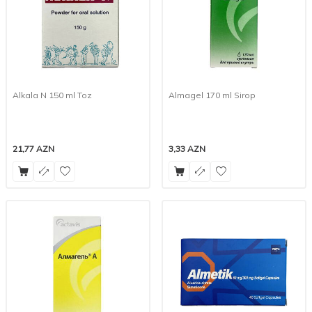
Alkala N 150 ml Toz
Almagel 170 ml Sirop
21,77
AZN
3,33
AZN